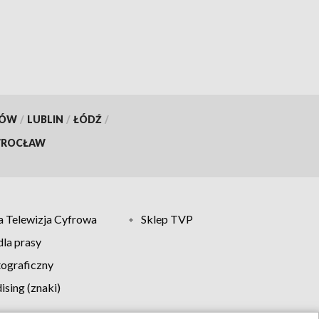
inwestycje
KÓW
/
LUBLIN
/
ŁÓDŹ
/
ROCŁAW
 Telewizja Cyfrowa
Sklep TVP
la prasy
tograficzny
sing (znaki)