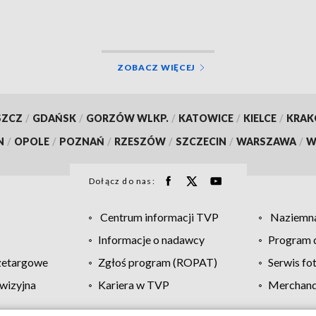
ZOBACZ WIĘCEJ
SZCZ
/
GDAŃSK
/
GORZÓW WLKP.
/
KATOWICE
/
KIELCE
/
KRA
N
/
OPOLE
/
POZNAŃ
/
RZESZÓW
/
SZCZECIN
/
WARSZAWA
/
W
Dołącz do nas:
Centrum informacji TVP
Naziemna
Informacje o nadawcy
Program d
zetargowe
Zgłoś program (ROPAT)
Serwis fo
wizyjna
Kariera w TVP
Merchandi