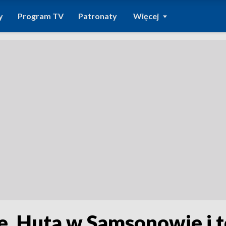
y
Program TV
Patronaty
Więcej
e. Huta w Samsonowie i t