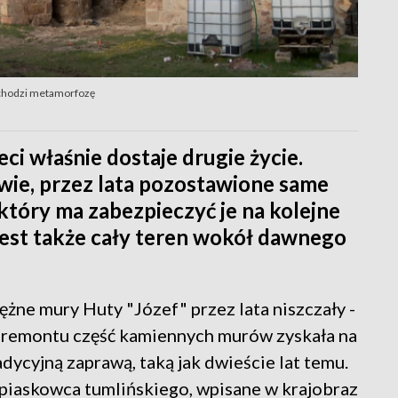
zechodzi metamorfozę
i właśnie dostaje drugie życie.
ie, przez lata pozostawione same
który ma zabezpieczyć je na kolejne
jest także cały teren wokół dawnego
ężne mury Huty "Józef" przez lata niszczały -
e remontu część kamiennych murów zyskała na
dycyjną zaprawą, taką jak dwieście lat temu.
 piaskowca tumlińskiego, wpisane w krajobraz