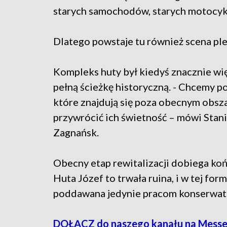
starych samochodów, starych motocykl
Dlatego powstaje tu również scena pl
Kompleks huty był kiedyś znacznie wię
pełną ścieżkę historyczną. - Chcemy p
które znajdują się poza obecnym obsza
przywrócić ich świetność – mówi Stani
Zagnańsk.
Obecny etap rewitalizacji dobiega koń
Huta Józef to trwała ruina, i w tej for
poddawana jedynie pracom konserwat
DOŁĄCZ do naszego kanału na Messe