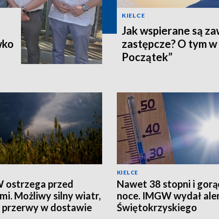
KIELCE
Jak wspierane są z
wko
zastępcze? O tym w
Początek”
KIELCE
 ostrzega przed
Nawet 38 stopni i gorą
mi. Możliwy silny wiatr,
noce. IMGW wydał aler
i przerwy w dostawie
Świętokrzyskiego