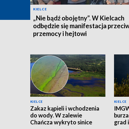
KIELCE
„Nie bądź obojętny”. W Kielcach
odbędzie się manifestacja przeci
przemocy i hejtowi
KIELCE
KIELCE
Zakaz kąpieli i wchodzenia
IMGW
do wody. W zalewie
burza
Chańcza wykryto sinice
grad 
prądu