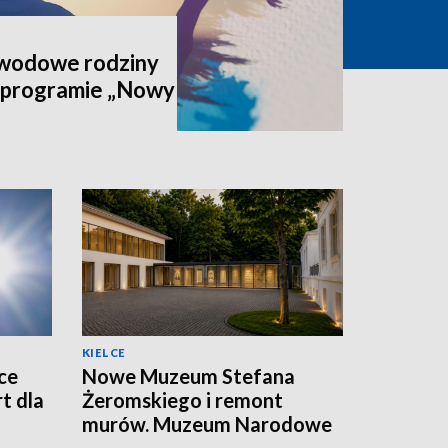
awodowe rodziny
 programie „Nowy
KIELCE
ce
Nowe Muzeum Stefana
t dla
Żeromskiego i remont
murów. Muzeum Narodowe
realizuje dwie duże