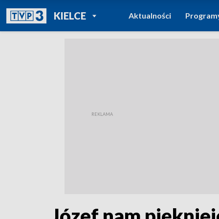
POWRÓT DO
KIELCE
Aktualności
Program
TVP REGIONY
Józef nam piękniej