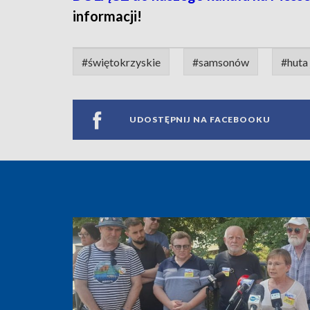
informacji!
#świętokrzyskie
#samsonów
#huta 
UDOSTĘPNIJ NA FACEBOOKU