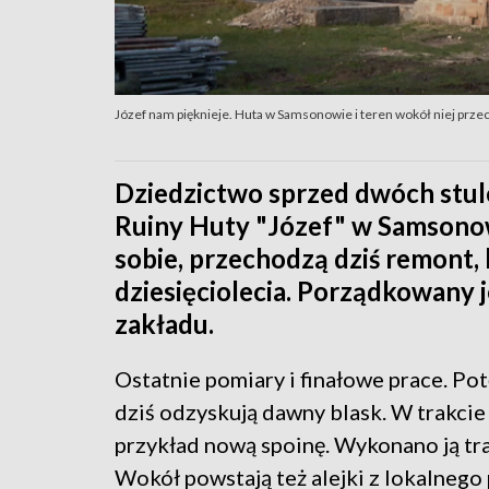
Józef nam pięknieje. Huta w Samsonowie i teren wokół niej pr
Dziedzictwo sprzed dwóch stulec
Ruiny Huty "Józef" w Samsonow
sobie, przechodzą dziś remont, 
dziesięciolecia. Porządkowany 
zakładu.
Ostatnie pomiary i finałowe prace. Pot
dziś odzyskują dawny blask. W trakci
przykład nową spoinę. Wykonano ją tra
Wokół powstają też alejki z lokalnego