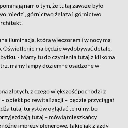
zypominają nam o tym, że tutaj zawsze było
wo miedzi, górnictwo żelaza i górnictwo
rchitekt.
na iluminacja, która wieczorem i w nocy ma
ów. Oświetlenie ma będzie wydobywać detale,
bytku. - Mamy tu do czynienia tutaj z kilkoma
nątrz, mamy lampy doziemne osadzone w
iona złotych, z czego większość pochodzi z
– obiekt po rewitalizacji – będzie przyciągał
dża tutaj turystów oglądać te ruiny, bo
 przyjeżdżają tutaj – mówią mieszkańcy
różne imprezy plenerowe, takie jak zjazdy