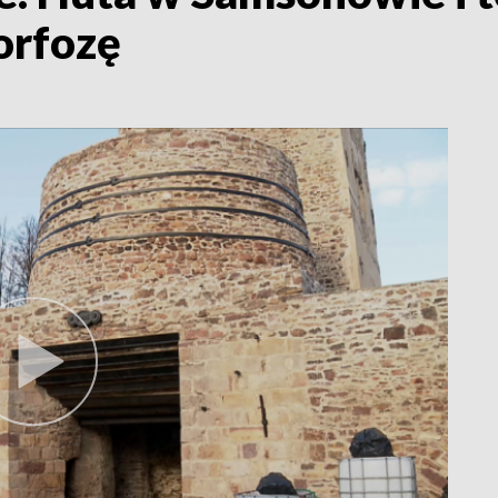
orfozę