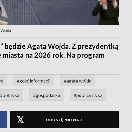
a Wojda
” będzie Agata Wojda. Z prezydentką
 miasta na 2026 rok. Na program
ce
#gość informacji
#agata wojda
#polityka
#gospodarka
#publicystyka
UDOSTĘPNIJ NA X