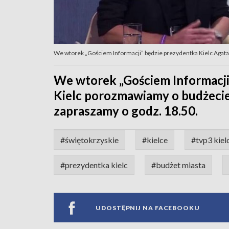
We wtorek „Gościem Informacji” będzie prezydentka Kielc Agat
We wtorek „Gościem Informacji
Kielc porozmawiamy o budżecie
zapraszamy o godz. 18.50.
#świętokrzyskie
#kielce
#tvp3 kiel
#prezydentka kielc
#budżet miasta
UDOSTĘPNIJ NA FACEBOOKU