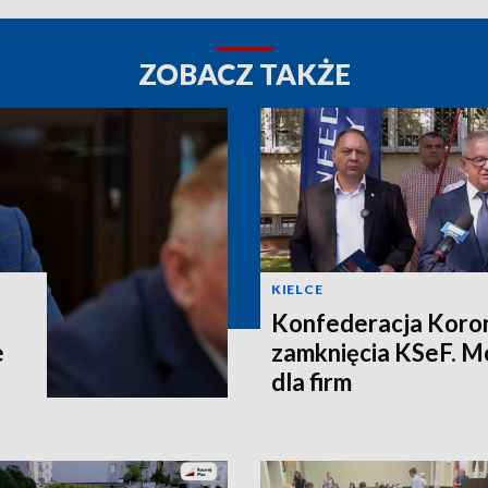
ZOBACZ TAKŻE
KIELCE
Konfederacja Koron
e
zamknięcia KSeF. M
dla firm