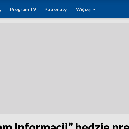
y
Program TV
Patronaty
Więcej
m Informacji” będzie pre