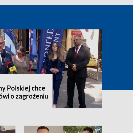
y Polskiej chce
ówi o zagrożeniu