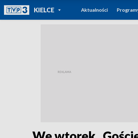
POWRÓT DO
KIELCE
Aktualności
Program
TVP REGIONY
We wtorek „Goście