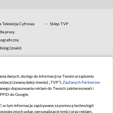
 Telewizja Cyfrowa
Sklep TVP
la prasy
tograficzny
sing (znaki)
klamy
Kontakt
rania danych, dostęp do informacji na Twoim urządzeniu
idacji (zwaną dalej również „TVP”),
Zaufanych Partnerów
anego dopasowania reklam do Twoich zainteresowań i
a PPID do Google.
”, w tym informacje zapisywane za pomocą technologii
zpiecznych usług, personalizację treści oraz reklam,