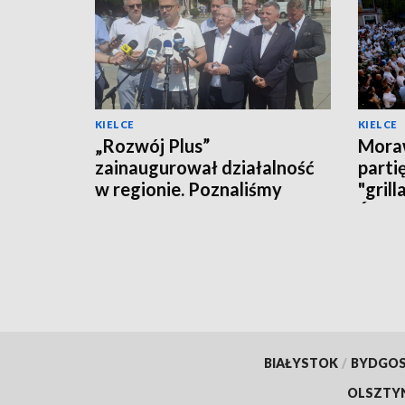
KIELCE
KIELCE
„Rozwój Plus”
Moraw
zainaugurował działalność
parti
w regionie. Poznaliśmy
"grill
polityczne plany i... działaczy
Święt
BIAŁYSTOK
/
BYDGO
OLSZTY