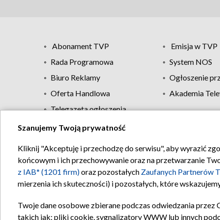
Abonament TVP
Emisja w TVP
Rada Programowa
System NOS
Biuro Reklamy
Ogłoszenie pr
Oferta Handlowa
Akademia Tele
Telegazeta ogłoszenia
Szanujemy Twoją prywatność
Regulamin TVP
Kliknij "Akceptuję i przechodzę do serwisu", aby wyrazić zg
końcowym i ich przechowywanie oraz na przetwarzanie Twoich
z IAB* (1201 firm)
oraz pozostałych
Zaufanych Partnerów T
mierzenia ich skuteczności) i pozostałych, które wskazujemy
Twoje dane osobowe zbierane podczas odwiedzania przez 
takich jak: pliki cookie, sygnalizatory WWW lub innych pod