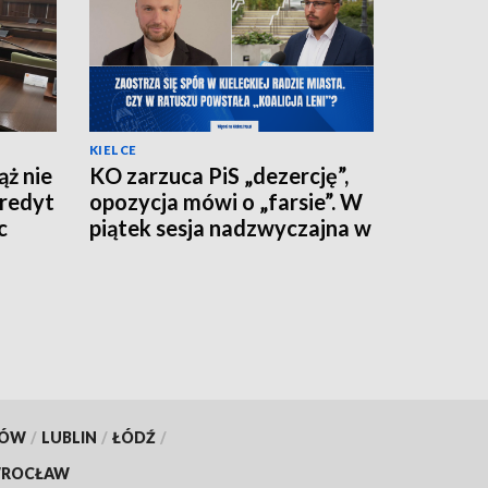
KIELCE
ż nie
KO zarzuca PiS „dezercję”,
kredyt
opozycja mówi o „farsie”. W
c
piątek sesja nadzwyczajna w
kieleckim ratuszu
KÓW
/
LUBLIN
/
ŁÓDŹ
/
ROCŁAW