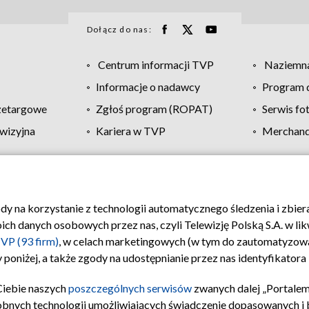
Dołącz do nas:
Centrum informacji TVP
Naziemna
Informacje o nadawcy
Program d
zetargowe
Zgłoś program (ROPAT)
Serwis fo
wizyjna
Kariera w TVP
Merchandi
Polityka prywatności
Moje zgody
Pomoc
Biuro re
ody na korzystanie z technologii automatycznego śledzenia i zbie
 danych osobowych przez nas, czyli Telewizję Polską S.A. w likw
VP (93 firm)
, w celach marketingowych (w tym do zautomatyzow
 poniżej, a także zgody na udostępnianie przez nas identyfikator
Ciebie naszych
poszczególnych serwisów
zwanych dalej „Portalem
obnych technologii umożliwiających świadczenie dopasowanych i be