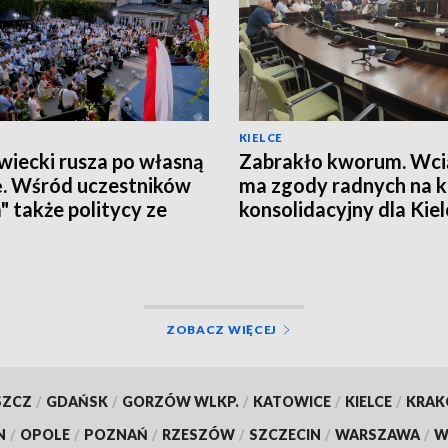
KIELCE
iecki rusza po własną
Zabrakło kworum. Wcią
ę. Wśród uczestników
ma zgody radnych na 
a" także politycy ze
konsolidacyjny dla Kiel
okrzyskiego
ZOBACZ WIĘCEJ
SZCZ
/
GDAŃSK
/
GORZÓW WLKP.
/
KATOWICE
/
KIELCE
/
KRA
N
/
OPOLE
/
POZNAŃ
/
RZESZÓW
/
SZCZECIN
/
WARSZAWA
/
W