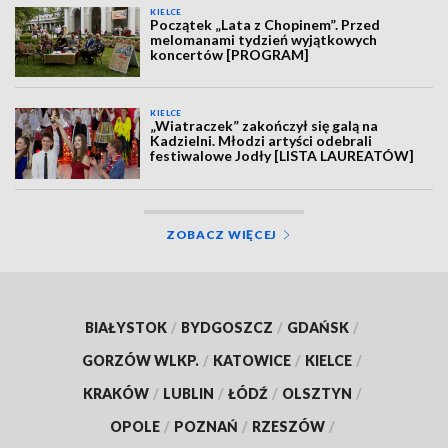
KIELCE
Początek „Lata z Chopinem”. Przed
melomanami tydzień wyjątkowych
koncertów [PROGRAM]
KIELCE
„Wiatraczek” zakończył się galą na
Kadzielni. Młodzi artyści odebrali
festiwalowe Jodły [LISTA LAUREATÓW]
ZOBACZ WIĘCEJ
BIAŁYSTOK
/
BYDGOSZCZ
/
GDAŃSK
/
GORZÓW WLKP.
/
KATOWICE
/
KIELCE
/
KRAKÓW
/
LUBLIN
/
ŁÓDŹ
/
OLSZTYN
/
OPOLE
/
POZNAŃ
/
RZESZÓW
/