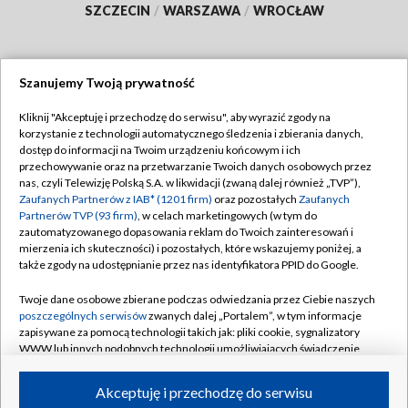
SZCZECIN
/
WARSZAWA
/
WROCŁAW
Szanujemy Twoją prywatność
Dołącz do nas:
Kliknij "Akceptuję i przechodzę do serwisu", aby wyrazić zgody na
korzystanie z technologii automatycznego śledzenia i zbierania danych,
TVP
dostęp do informacji na Twoim urządzeniu końcowym i ich
Abonament TVP
przechowywanie oraz na przetwarzanie Twoich danych osobowych przez
Regulamin TVP
nas, czyli Telewizję Polską S.A. w likwidacji (zwaną dalej również „TVP”),
Emisja w TVP
Polityka prywatności
Zaufanych Partnerów z IAB* (1201 firm)
oraz pozostałych
Zaufanych
Partnerów TVP (93 firm)
, w celach marketingowych (w tym do
Centrum informacji TVP
Moje zgody
zautomatyzowanego dopasowania reklam do Twoich zainteresowań i
mierzenia ich skuteczności) i pozostałych, które wskazujemy poniżej, a
Naziemna Telewizja Cyfrowa
Pomoc
także zgody na udostępnianie przez nas identyfikatora PPID do Google.
Sklep TVP
Biuro reklamy
Twoje dane osobowe zbierane podczas odwiedzania przez Ciebie naszych
Rada Programowa
Kontakt
poszczególnych serwisów
zwanych dalej „Portalem”, w tym informacje
zapisywane za pomocą technologii takich jak: pliki cookie, sygnalizatory
System NOS
WWW lub innych podobnych technologii umożliwiających świadczenie
dopasowanych i bezpiecznych usług, personalizację treści oraz reklam,
Informacje o nadawcy
Kanały
udostępnianie funkcji mediów społecznościowych oraz analizowanie
Akceptuję i przechodzę do serwisu
ruchu w Internecie.
Program dla prasy