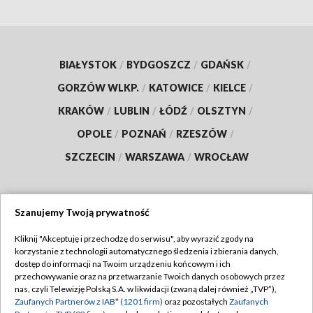
BIAŁYSTOK
/
BYDGOSZCZ
/
GDAŃSK
/
GORZÓW WLKP.
/
KATOWICE
/
KIELCE
/
KRAKÓW
/
LUBLIN
/
ŁÓDŹ
/
OLSZTYN
/
OPOLE
/
POZNAŃ
/
RZESZÓW
/
SZCZECIN
/
WARSZAWA
/
WROCŁAW
Szanujemy Twoją prywatność
Dołącz do nas:
Kliknij "Akceptuję i przechodzę do serwisu", aby wyrazić zgody na
korzystanie z technologii automatycznego śledzenia i zbierania danych,
TVP
dostęp do informacji na Twoim urządzeniu końcowym i ich
Abonament TVP
przechowywanie oraz na przetwarzanie Twoich danych osobowych przez
Regulamin TVP
nas, czyli Telewizję Polską S.A. w likwidacji (zwaną dalej również „TVP”),
Emisja w TVP
Zaufanych Partnerów z IAB* (1201 firm)
oraz pozostałych
Zaufanych
Polityka prywatności