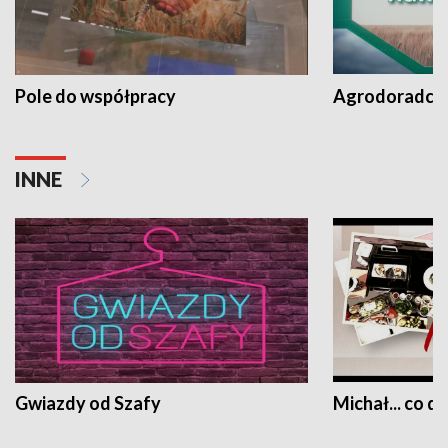
Pole do współpracy
Agrodoradcy 
INNE
Gwiazdy od Szafy
Michał... co dz