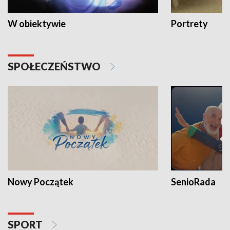
W obiektywie
Portrety
SPOŁECZEŃSTWO
Nowy Początek
SenioRada
SPORT