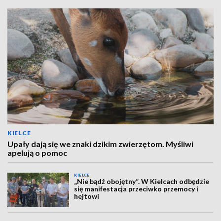
KIELCE
Upały dają się we znaki dzikim zwierzętom. Myśliwi
apelują o pomoc
KIELCE
„Nie bądź obojętny”. W Kielcach odbędzie
się manifestacja przeciwko przemocy i
hejtowi