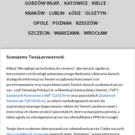
GORZÓW WLKP.
/
KATOWICE
/
KIELCE
/
KRAKÓW
/
LUBLIN
/
ŁÓDŹ
/
OLSZTYN
/
OPOLE
/
POZNAŃ
/
RZESZÓW
/
SZCZECIN
/
WARSZAWA
/
WROCŁAW
Szanujemy Twoją prywatność
Dołącz do nas:
Kliknij "Akceptuję i przechodzę do serwisu", aby wyrazić zgody na
korzystanie z technologii automatycznego śledzenia i zbierania danych,
TVP
dostęp do informacji na Twoim urządzeniu końcowym i ich
Abonament TVP
przechowywanie oraz na przetwarzanie Twoich danych osobowych przez
Regulamin TVP
nas, czyli Telewizję Polską S.A. w likwidacji (zwaną dalej również „TVP”),
Emisja w TVP
Polityka prywatności
Zaufanych Partnerów z IAB* (1201 firm)
oraz pozostałych
Zaufanych
Partnerów TVP (93 firm)
, w celach marketingowych (w tym do
Centrum informacji TVP
Moje zgody
zautomatyzowanego dopasowania reklam do Twoich zainteresowań i
mierzenia ich skuteczności) i pozostałych, które wskazujemy poniżej, a
Naziemna Telewizja Cyfrowa
Pomoc
także zgody na udostępnianie przez nas identyfikatora PPID do Google.
Sklep TVP
Biuro reklamy
Twoje dane osobowe zbierane podczas odwiedzania przez Ciebie naszych
Rada Programowa
Kontakt
poszczególnych serwisów
zwanych dalej „Portalem”, w tym informacje