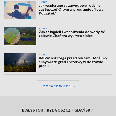
KIELCE
Jak wspierane są zawodowe rodziny
zastępcze? O tym w programie „Nowy
Początek”
KIELCE
Zakaz kąpieli i wchodzenia do wody. W
zalewie Chańcza wykryto sinice
KIELCE
IMGW ostrzega przed burzami. Możliwy
silny wiatr, grad i przerwy w dostawie
prądu
ZOBACZ WIĘCEJ
BIAŁYSTOK
/
BYDGOSZCZ
/
GDAŃSK
/