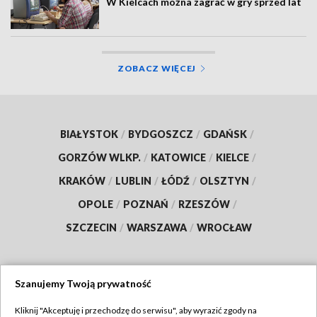
W Kielcach można zagrać w gry sprzed lat
ZOBACZ WIĘCEJ
BIAŁYSTOK
/
BYDGOSZCZ
/
GDAŃSK
/
GORZÓW WLKP.
/
KATOWICE
/
KIELCE
/
KRAKÓW
/
LUBLIN
/
ŁÓDŹ
/
OLSZTYN
/
OPOLE
/
POZNAŃ
/
RZESZÓW
/
SZCZECIN
/
WARSZAWA
/
WROCŁAW
Szanujemy Twoją prywatność
Dołącz do nas:
Kliknij "Akceptuję i przechodzę do serwisu", aby wyrazić zgody na