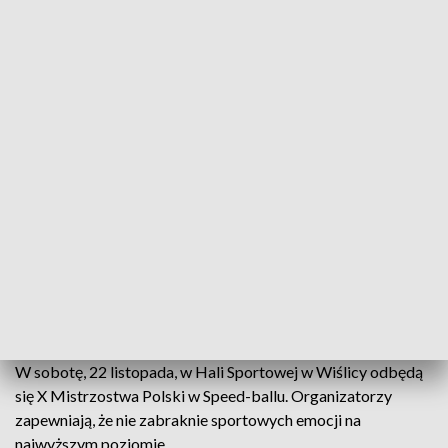
Wstęp na koncerty jest bezpłatny.
Trzydniowe święto jazzu
W piątek w Miejskim Centrum Kultury w Ostrowcu
Świętokrzyskim rozpoczną się Zaduszki Jazzowe.
Tegoroczna edycja zgromadziła znakomitych artystów,
reprezentujących różne oblicza współczesnego jazzu.
Więcej
informacji w internecie
.
SOBOTA
Mistrzostwa Polski w Speed-ballu
W sobotę, 22 listopada, w Hali Sportowej w Wiślicy odbędą
się X Mistrzostwa Polski w Speed-ballu. Organizatorzy
zapewniają, że nie zabraknie sportowych emocji na
najwyższym poziomie.