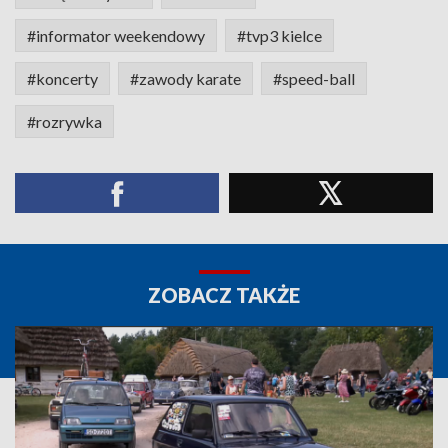
#informator weekendowy
#tvp3 kielce
#koncerty
#zawody karate
#speed-ball
#rozrywka
ZOBACZ TAKŻE