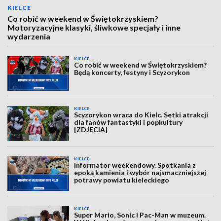
KIELCE
Co robić w weekend w Świętokrzyskiem?
Motoryzacyjne klasyki, śliwkowe specjały i inne
wydarzenia
KIELCE
Co robić w weekend w Świętokrzyskiem?
Będą koncerty, festyny i Scyzorykon
KIELCE
Scyzorykon wraca do Kielc. Setki atrakcji
dla fanów fantastyki i popkultury
[ZDJĘCIA]
KIELCE
Informator weekendowy. Spotkania z
epoką kamienia i wybór najsmaczniejszej
potrawy powiatu kieleckiego
KIELCE
Super Mario, Sonic i Pac-Man w muzeum.