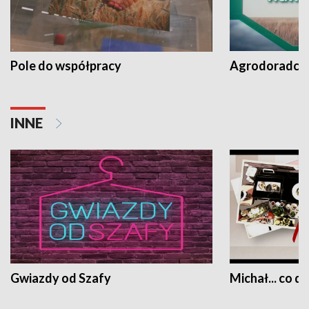
Pole do współpracy
Agrodoradcy 
INNE
Gwiazdy od Szafy
Michał... co dz