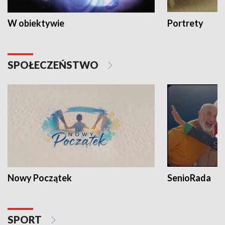
W obiektywie
Portrety
SPOŁECZEŃSTWO
Nowy Początek
SenioRada
SPORT