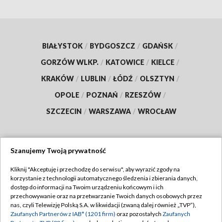
BIAŁYSTOK
/
BYDGOSZCZ
/
GDAŃSK
/
GORZÓW WLKP.
/
KATOWICE
/
KIELCE
/
KRAKÓW
/
LUBLIN
/
ŁÓDŹ
/
OLSZTYN
/
OPOLE
/
POZNAŃ
/
RZESZÓW
/
SZCZECIN
/
WARSZAWA
/
WROCŁAW
Szanujemy Twoją prywatność
Dołącz do nas:
Kliknij "Akceptuję i przechodzę do serwisu", aby wyrazić zgody na
korzystanie z technologii automatycznego śledzenia i zbierania danych,
TVP
dostęp do informacji na Twoim urządzeniu końcowym i ich
Abonament TVP
przechowywanie oraz na przetwarzanie Twoich danych osobowych przez
Regulamin TVP
nas, czyli Telewizję Polską S.A. w likwidacji (zwaną dalej również „TVP”),
Emisja w TVP
Zaufanych Partnerów z IAB* (1201 firm)
oraz pozostałych
Zaufanych
Polityka prywatności