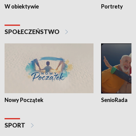
W obiektywie
Portrety
SPOŁECZEŃSTWO
Nowy Początek
SenioRada
SPORT