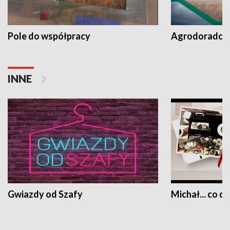
Pole do współpracy
Agrodoradcy 
INNE
Gwiazdy od Szafy
Michał... co dz