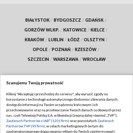
BIAŁYSTOK
/
BYDGOSZCZ
/
GDAŃSK
/
GORZÓW WLKP.
/
KATOWICE
/
KIELCE
/
KRAKÓW
/
LUBLIN
/
ŁÓDŹ
/
OLSZTYN
/
OPOLE
/
POZNAŃ
/
RZESZÓW
/
SZCZECIN
/
WARSZAWA
/
WROCŁAW
Szanujemy Twoją prywatność
Dołącz do nas:
Kliknij "Akceptuję i przechodzę do serwisu", aby wyrazić zgody na
korzystanie z technologii automatycznego śledzenia i zbierania danych,
TVP
dostęp do informacji na Twoim urządzeniu końcowym i ich
Abonament TVP
przechowywanie oraz na przetwarzanie Twoich danych osobowych przez
Regulamin TVP
nas, czyli Telewizję Polską S.A. w likwidacji (zwaną dalej również „TVP”),
Emisja w TVP
Zaufanych Partnerów z IAB* (1201 firm)
oraz pozostałych
Zaufanych
Polityka prywatności
Partnerów TVP (93 firm)
, w celach marketingowych (w tym do
Centrum informacji TVP
Moje zgody
zautomatyzowanego dopasowania reklam do Twoich zainteresowań i