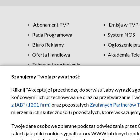
Abonament TVP
Emisja w TVP
Rada Programowa
System NOS
Biuro Reklamy
Ogłoszenie pr
Oferta Handlowa
Akademia Tele
Telegazeta ogłoszenia
Szanujemy Twoją prywatność
Regulamin TVP
Kliknij "Akceptuję i przechodzę do serwisu", aby wyrazić zg
końcowym i ich przechowywanie oraz na przetwarzanie Twoich
z IAB* (1201 firm)
oraz pozostałych
Zaufanych Partnerów T
mierzenia ich skuteczności) i pozostałych, które wskazujemy
Twoje dane osobowe zbierane podczas odwiedzania przez 
takich jak: pliki cookie, sygnalizatory WWW lub innych pod