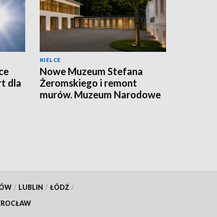
KIELCE
ce
Nowe Muzeum Stefana
t dla
Żeromskiego i remont
murów. Muzeum Narodowe
realizuje dwie duże
inwestycje
KÓW
/
LUBLIN
/
ŁÓDŹ
/
ROCŁAW