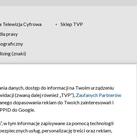
 Telewizja Cyfrowa
Sklep TVP
la prasy
tograficzny
sing (znaki)
klamy
Kontakt
rania danych, dostęp do informacji na Twoim urządzeniu
idacji (zwaną dalej również „TVP”),
Zaufanych Partnerów
anego dopasowania reklam do Twoich zainteresowań i
a PPID do Google.
”, w tym informacje zapisywane za pomocą technologii
zpiecznych usług, personalizację treści oraz reklam,