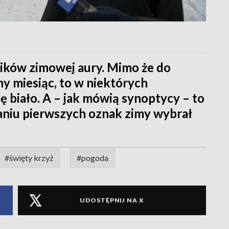
ników zimowej aury. Mimo że do
y miesiąc, to w niektórych
ię biało. A – jak mówią synoptycy – to
niu pierwszych oznak zimy wybrał
#święty krzyż
#pogoda
UDOSTĘPNIJ NA X