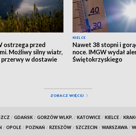
KIELCE
 ostrzega przed
Nawet 38 stopni i gorą
mi. Możliwy silny wiatr,
noce. IMGW wydał aler
i przerwy w dostawie
Świętokrzyskiego
ZOBACZ WIĘCEJ
SZCZ
/
GDAŃSK
/
GORZÓW WLKP.
/
KATOWICE
/
KIELCE
/
KRA
N
/
OPOLE
/
POZNAŃ
/
RZESZÓW
/
SZCZECIN
/
WARSZAWA
/
W