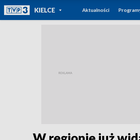
POWRÓT DO
KIELCE
Aktualności
Program
TVP REGIONY
W regionie już wid