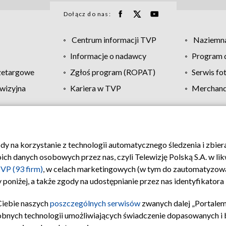
Dołącz do nas:
Centrum informacji TVP
Naziemna
Informacje o nadawcy
Program d
zetargowe
Zgłoś program (ROPAT)
Serwis fo
wizyjna
Kariera w TVP
Merchandi
Polityka prywatności
Moje zgody
Pomoc
Biuro re
ody na korzystanie z technologii automatycznego śledzenia i zbie
 danych osobowych przez nas, czyli Telewizję Polską S.A. w likw
VP (93 firm)
, w celach marketingowych (w tym do zautomatyzow
 poniżej, a także zgody na udostępnianie przez nas identyfikator
Ciebie naszych
poszczególnych serwisów
zwanych dalej „Portalem
obnych technologii umożliwiających świadczenie dopasowanych i be