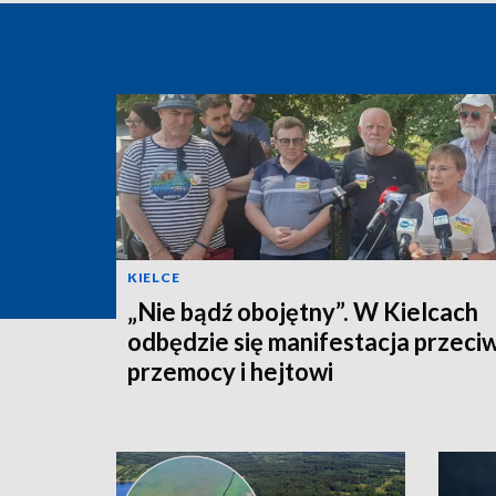
KIELCE
„Nie bądź obojętny”. W Kielcach
odbędzie się manifestacja przeci
przemocy i hejtowi