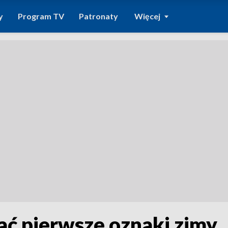
y
Program TV
Patronaty
Więcej
ać pierwsze oznaki zimy