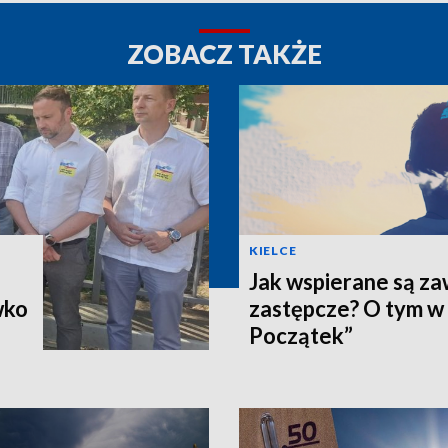
ZOBACZ TAKŻE
KIELCE
Jak wspierane są z
wko
zastępcze? O tym w
Początek”