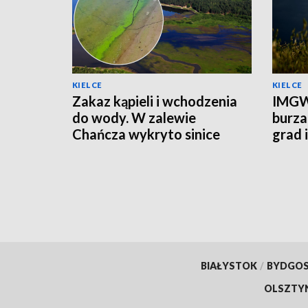
KIELCE
KIELCE
Zakaz kąpieli i wchodzenia
IMGW
do wody. W zalewie
burza
Chańcza wykryto sinice
grad 
prądu
BIAŁYSTOK
/
BYDGO
OLSZTY