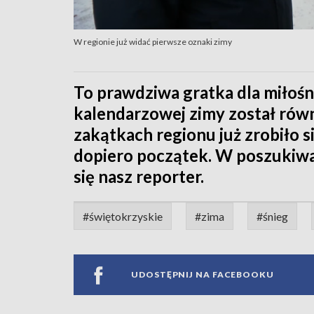
W regionie już widać pierwsze oznaki zimy
To prawdziwa gratka dla miłoś
kalendarzowej zimy został równ
zakątkach regionu już zrobiło s
dopiero początek. W poszukiwa
się nasz reporter.
#świętokrzyskie
#zima
#śnieg
UDOSTĘPNIJ NA FACEBOOKU