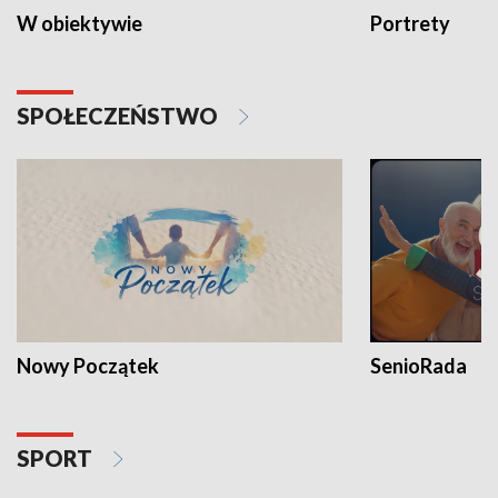
W obiektywie
Portrety
SPOŁECZEŃSTWO
Nowy Początek
SenioRada
SPORT