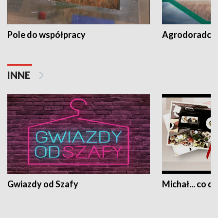
Pole do współpracy
Agrodoradcy 
INNE
Gwiazdy od Szafy
Michał... co dz