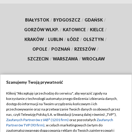
BIAŁYSTOK
/
BYDGOSZCZ
/
GDAŃSK
/
GORZÓW WLKP.
/
KATOWICE
/
KIELCE
/
KRAKÓW
/
LUBLIN
/
ŁÓDŹ
/
OLSZTYN
/
OPOLE
/
POZNAŃ
/
RZESZÓW
/
SZCZECIN
/
WARSZAWA
/
WROCŁAW
Szanujemy Twoją prywatność
Dołącz do nas:
Kliknij "Akceptuję i przechodzę do serwisu", aby wyrazić zgody na
korzystanie z technologii automatycznego śledzenia i zbierania danych,
TVP
dostęp do informacji na Twoim urządzeniu końcowym i ich
Abonament TVP
przechowywanie oraz na przetwarzanie Twoich danych osobowych przez
Regulamin TVP
nas, czyli Telewizję Polską S.A. w likwidacji (zwaną dalej również „TVP”),
Emisja w TVP
Zaufanych Partnerów z IAB* (1201 firm)
oraz pozostałych
Zaufanych
Polityka prywatności
Partnerów TVP (93 firm)
, w celach marketingowych (w tym do
Centrum informacji TVP
Moje zgody
zautomatyzowanego dopasowania reklam do Twoich zainteresowań i