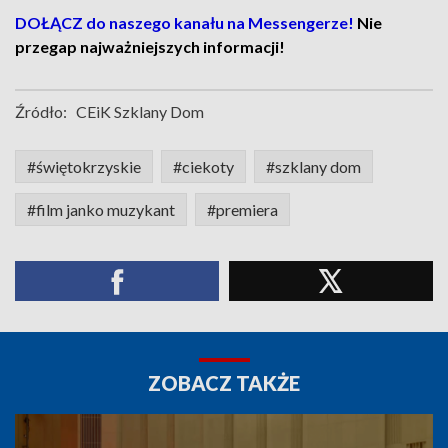
DOŁĄCZ do naszego kanału na Messengerze!
Nie
przegap najważniejszych informacji!
Źródło:
CEiK Szklany Dom
#świętokrzyskie
#ciekoty
#szklany dom
#film janko muzykant
#premiera
ZOBACZ TAKŻE