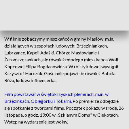
Zobacz też:
Janko Muzykant poszukiwany. W Szklanym
Domu odbył się casting do ekranizacji noweli H.
Sienkiewicza
W filmie zobaczymy mieszkańców gminy Masłów, m.in.
działających w zespołach ludowych: Brzeziniankach,
Lubrzance, Kapeli Adaśki, Chórze Masłowianie i
Żeromszczankach, ale również młodego mieszkańca Woli
Kopcowej Filipa Bogdanowicza. W roli tytułowej wystąpił
Krzysztof Harczuk. Gościnnie pojawi się również Babcia
Róża, ludowa influencerka.
Film powstawał w świętokrzyskich plenerach, m.in. w
Brzezinkach, Oblęgorku i Tokarni
. Po premierze odbędzie
się spotkanie z twórcami filmu. Początek pokazu w środę, 26
listopada, o godz. 19:00 w „Szklanym Domu" w Ciekotach.
Wstęp na wydarzenie jest wolny.