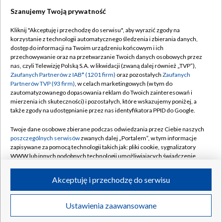
Szanujemy Twoją prywatność
Dołącz do nas:
Kliknij "Akceptuję i przechodzę do serwisu", aby wyrazić zgody na
korzystanie z technologii automatycznego śledzenia i zbierania danych,
TVP
dostęp do informacji na Twoim urządzeniu końcowym i ich
Abonament TVP
przechowywanie oraz na przetwarzanie Twoich danych osobowych przez
Regulamin TVP
nas, czyli Telewizję Polską S.A. w likwidacji (zwaną dalej również „TVP”),
Emisja w TVP
Polityka prywatności
Zaufanych Partnerów z IAB* (1201 firm)
oraz pozostałych
Zaufanych
Partnerów TVP (93 firm)
, w celach marketingowych (w tym do
Centrum informacji TVP
Moje zgody
zautomatyzowanego dopasowania reklam do Twoich zainteresowań i
mierzenia ich skuteczności) i pozostałych, które wskazujemy poniżej, a
Naziemna Telewizja Cyfrowa
Pomoc
także zgody na udostępnianie przez nas identyfikatora PPID do Google.
Sklep TVP
Biuro reklamy
Twoje dane osobowe zbierane podczas odwiedzania przez Ciebie naszych
Rada Programowa
Kontakt
poszczególnych serwisów
zwanych dalej „Portalem”, w tym informacje
zapisywane za pomocą technologii takich jak: pliki cookie, sygnalizatory
System NOS
WWW lub innych podobnych technologii umożliwiających świadczenie
dopasowanych i bezpiecznych usług, personalizację treści oraz reklam,
Informacje o nadawcy
Kanały
udostępnianie funkcji mediów społecznościowych oraz analizowanie
Akceptuję i przechodzę do serwisu
ruchu w Internecie.
Program dla prasy
©2026 Telewizja Polska S.A. w likwidacji
Biuro Reklamy
Twoje dane osobowe zbierane podczas odwiedzania przez Ciebie
Ustawienia zaawansowane
poszczególnych serwisów
na Portalu, takie jak adresy IP, identyfikatory
Ogłoszenie przetargowe
Twoich urządzeń końcowych i identyfikatory plików cookie, informacje o