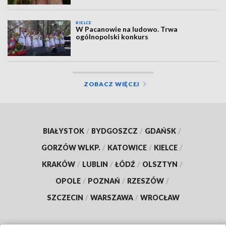
KIELCE
W Pacanowie na ludowo. Trwa
ogólnopolski konkurs
ZOBACZ WIĘCEJ
BIAŁYSTOK
/
BYDGOSZCZ
/
GDAŃSK
/
GORZÓW WLKP.
/
KATOWICE
/
KIELCE
/
KRAKÓW
/
LUBLIN
/
ŁÓDŹ
/
OLSZTYN
/
OPOLE
/
POZNAŃ
/
RZESZÓW
/
SZCZECIN
/
WARSZAWA
/
WROCŁAW