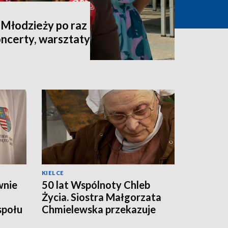
 Młodzieży po raz
oncerty, warsztaty
KIELCE
wnie
50 lat Wspólnoty Chleb
Życia. Siostra Małgorzata
społu
Chmielewska przekazuje
odpowiedzialność