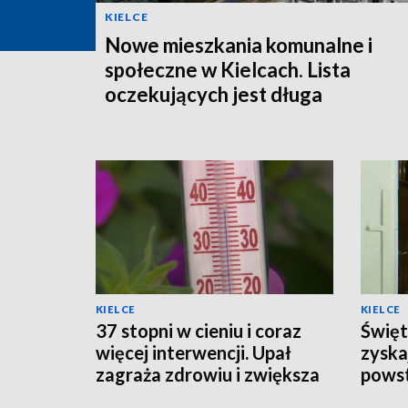
KIELCE
Nowe mieszkania komunalne i
społeczne w Kielcach. Lista
oczekujących jest długa
KIELCE
KIELCE
37 stopni w cieniu i coraz
Święt
więcej interwencji. Upał
zyska
zagraża zdrowiu i zwiększa
powst
ryzyko pożarów
schro