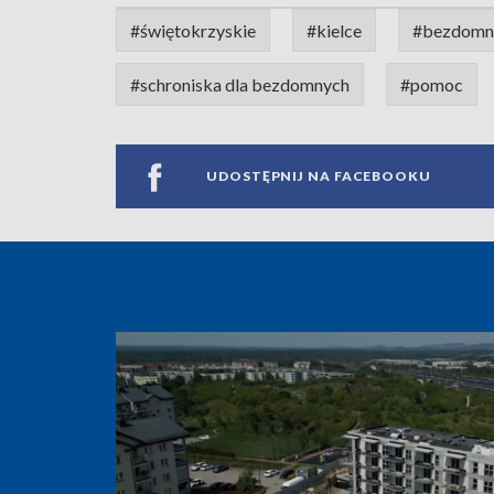
#świętokrzyskie
#kielce
#bezdomn
#schroniska dla bezdomnych
#pomoc
UDOSTĘPNIJ NA FACEBOOKU