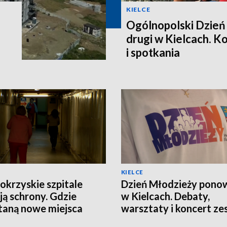
KIELCE
Ogólnopolski Dzień
drugi w Kielcach. K
i spotkania
KIELCE
okrzyskie szpitale
Dzień Młodzieży pono
ją schrony. Gdzie
w Kielcach. Debaty,
aną nowe miejsca
warsztaty i koncert ze
nienia?
Modelki