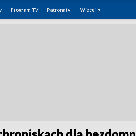
y
Program TV
Patronaty
Więcej
schroniskach dla bezdomn