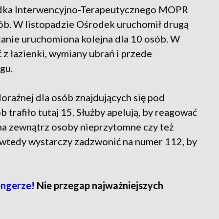
rodka Interwencyjno-Terapeutycznego MOPR
sób. W listopadzie Ośrodek uruchomił drugą
stanie uruchomiona kolejna dla 10 osób. W
z łazienki, wymiany ubrań i przede
egu.
raźnej dla osób znajdujących się pod
 trafiło tutaj 15. Służby apelują, by reagować
na zewnątrz osoby nieprzytomne czy też
 wtedy wystarczy zadzwonić na numer 112, by
engerze!
Nie przegap najważniejszych