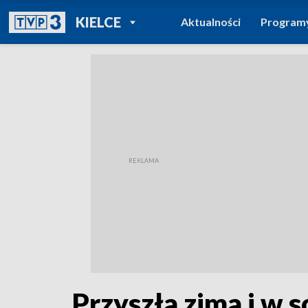
POWRÓT DO
KIELCE
Aktualności
Program
TVP REGIONY
Przyszła zima i w 