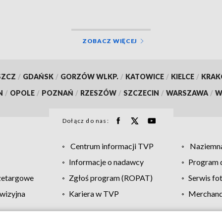
ZOBACZ WIĘCEJ
SZCZ
/
GDAŃSK
/
GORZÓW WLKP.
/
KATOWICE
/
KIELCE
/
KRA
N
/
OPOLE
/
POZNAŃ
/
RZESZÓW
/
SZCZECIN
/
WARSZAWA
/
W
Dołącz do nas:
Centrum informacji TVP
Naziemna
Informacje o nadawcy
Program d
zetargowe
Zgłoś program (ROPAT)
Serwis fo
wizyjna
Kariera w TVP
Merchandi