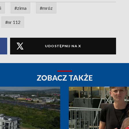
i
#zima
#mróz
#nr 112
UDOSTĘPNIJ NA X
ZOBACZ TAKŻE