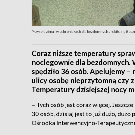
Przyszła zima i w schroniskach dla bezdomnych zrobiło się tłoc
Coraz niższe temperatury sprawia
noclegownie dla bezdomnych. W
spędziło 36 osób. Apelujemy – 
ulicy osobę nieprzytomną czy z
Temperatury dzisiejszej nocy ma
– Tych osób jest coraz więcej. Jeszcze
30 osób, dzisiaj jest to już dużo, duż
Ośrodka Interwencyjno-Terapeutyczn