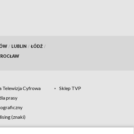
następcom
KÓW
/
LUBLIN
/
ŁÓDŹ
/
ROCŁAW
 Telewizja Cyfrowa
Sklep TVP
la prasy
tograficzny
sing (znaki)