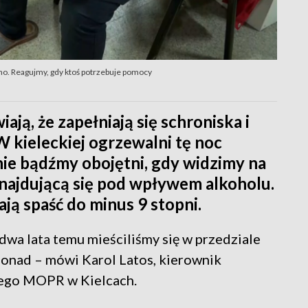
zno. Reagujmy, gdy ktoś potrzebuje pomocy
ją, że zapełniają się schroniska i
 kieleckiej ogrzewalni tę noc
nie bądźmy obojętni, gdy widzimy na
najdującą się pod wpływem alkoholu.
ją spaść do minus 9 stopni.
 dwa lata temu mieściliśmy się w przedziale
o ponad – mówi Karol Latos, kierownik
ego MOPR w Kielcach.