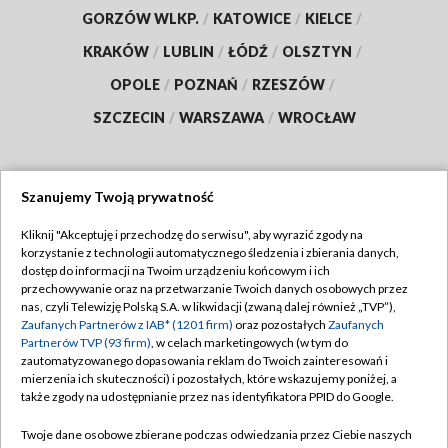
GORZÓW WLKP.
/
KATOWICE
/
KIELCE
/
KRAKÓW
/
LUBLIN
/
ŁÓDŹ
/
OLSZTYN
/
OPOLE
/
POZNAŃ
/
RZESZÓW
/
SZCZECIN
/
WARSZAWA
/
WROCŁAW
Szanujemy Twoją prywatność
Dołącz do nas:
Kliknij "Akceptuję i przechodzę do serwisu", aby wyrazić zgody na
korzystanie z technologii automatycznego śledzenia i zbierania danych,
TVP
dostęp do informacji na Twoim urządzeniu końcowym i ich
Abonament TVP
przechowywanie oraz na przetwarzanie Twoich danych osobowych przez
Regulamin TVP
nas, czyli Telewizję Polską S.A. w likwidacji (zwaną dalej również „TVP”),
Emisja w TVP
Polityka prywatności
Zaufanych Partnerów z IAB* (1201 firm)
oraz pozostałych
Zaufanych
Partnerów TVP (93 firm)
, w celach marketingowych (w tym do
Centrum informacji TVP
Moje zgody
zautomatyzowanego dopasowania reklam do Twoich zainteresowań i
mierzenia ich skuteczności) i pozostałych, które wskazujemy poniżej, a
Naziemna Telewizja Cyfrowa
Pomoc
także zgody na udostępnianie przez nas identyfikatora PPID do Google.
Sklep TVP
Biuro reklamy
Twoje dane osobowe zbierane podczas odwiedzania przez Ciebie naszych