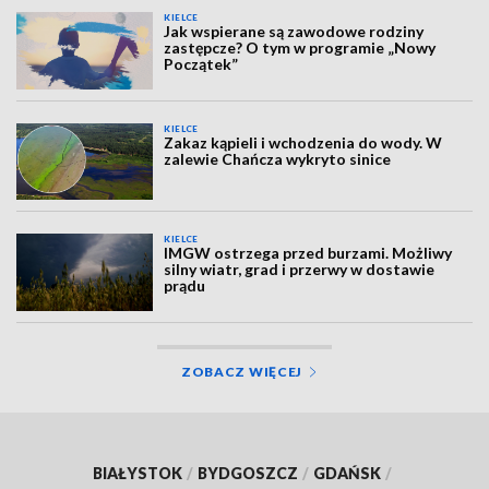
KIELCE
Jak wspierane są zawodowe rodziny
zastępcze? O tym w programie „Nowy
Początek”
KIELCE
Zakaz kąpieli i wchodzenia do wody. W
zalewie Chańcza wykryto sinice
KIELCE
IMGW ostrzega przed burzami. Możliwy
silny wiatr, grad i przerwy w dostawie
prądu
ZOBACZ WIĘCEJ
BIAŁYSTOK
/
BYDGOSZCZ
/
GDAŃSK
/