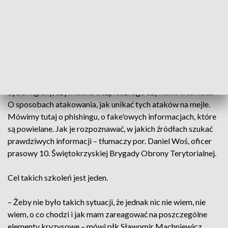
66 ochotników. To nie wojskowe ćwiczenia, lecz szkoła
nowoczesnej gotowości obywatelskiej. Wybudowanie
prostego schronienia w lesie zajmuje kilkanaście minut. Ale w
sytuacji, kiedy mamy do czynienia ze śniegiem, tak jak dziś, to
miejsce może okazać się kluczowe dla naszego przetrwania.
Równoległym etapem dla części ochotników był kurs
cyberhigieny, czyli nauka bezpiecznego używania internetu. –
O sposobach atakowania, jak unikać tych ataków na mejle.
Mówimy tutaj o phishingu, o fake'owych informacjach, które
są powielane. Jak je rozpoznawać, w jakich źródłach szukać
prawdziwych informacji – tłumaczy por. Daniel Woś, oficer
prasowy 10. Świętokrzyskiej Brygady Obrony Terytorialnej.
Cel takich szkoleń jest jeden.
– Żeby nie było takich sytuacji, że jednak nic nie wiem, nie
wiem, o co chodzi i jak mam zareagować na poszczególne
elementy kryzysowe – mówi płk Sławomir Machniewicz,