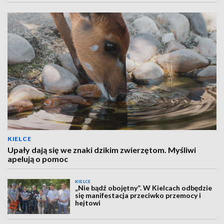
KIELCE
Upały dają się we znaki dzikim zwierzętom. Myśliwi
apelują o pomoc
KIELCE
„Nie bądź obojętny”. W Kielcach odbędzie
się manifestacja przeciwko przemocy i
hejtowi