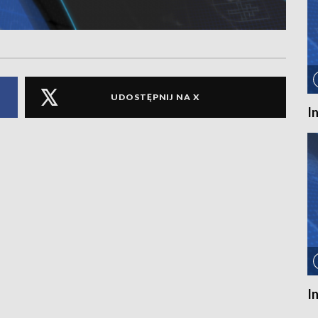
UDOSTĘPNIJ NA X
I
I