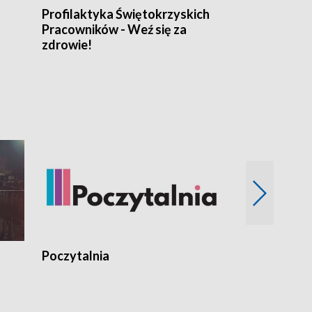
Profilaktyka Świętokrzyskich
Misja: Pacjen
Pracowników - Weź się za
zdrowie!
Poczytalnia
Koncerty TV