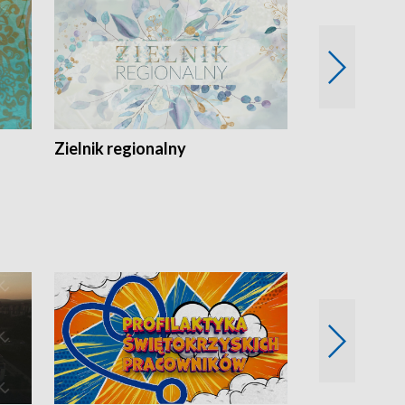
Zielnik regionalny
EkoLogiczni