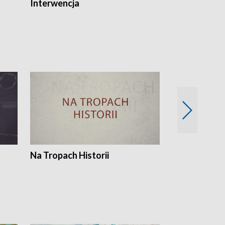
Interwencja
Fakty i Opin
Na Tropach Historii
Szept ziemi