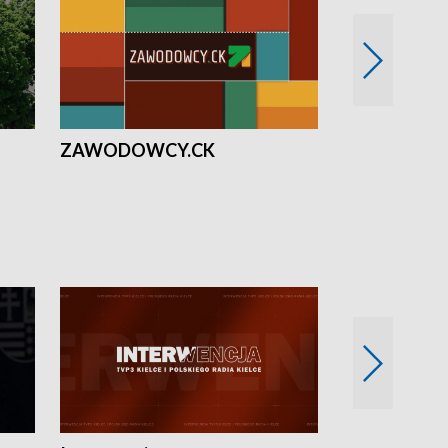
ZAWODOWCY.CK
Solidarni z U