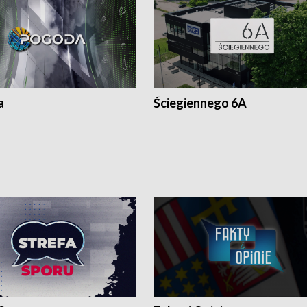
a
Ściegiennego 6A