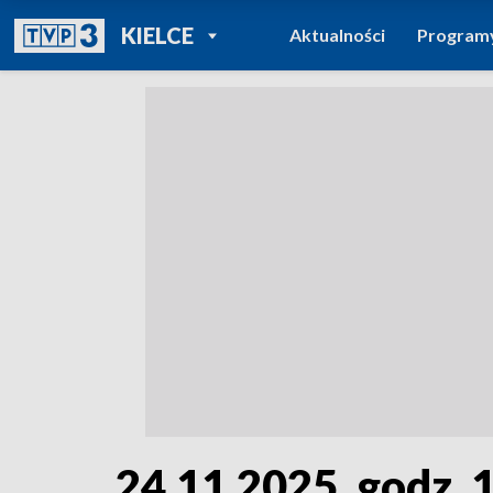
POWRÓT DO
KIELCE
Aktualności
Program
TVP REGIONY
24.11.2025, godz. 