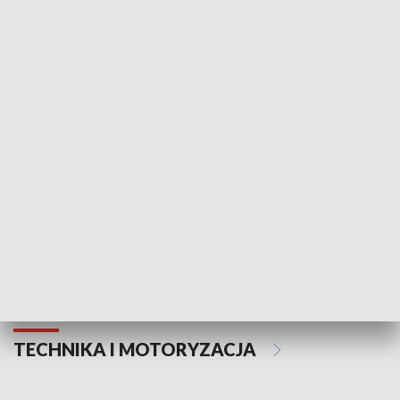
KULTURA I SZTUKA
Informator kulturalny
Drzwi do kult
TECHNIKA I MOTORYZACJA