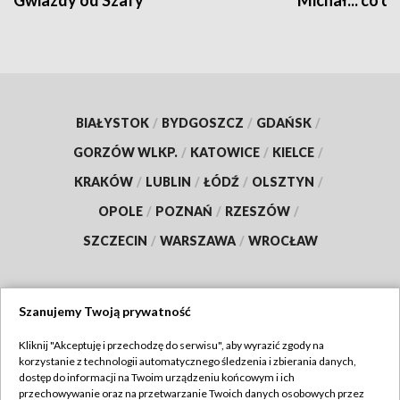
Gwiazdy od Szafy
Michał... co dz
BIAŁYSTOK
/
BYDGOSZCZ
/
GDAŃSK
/
GORZÓW WLKP.
/
KATOWICE
/
KIELCE
/
KRAKÓW
/
LUBLIN
/
ŁÓDŹ
/
OLSZTYN
/
OPOLE
/
POZNAŃ
/
RZESZÓW
/
SZCZECIN
/
WARSZAWA
/
WROCŁAW
Szanujemy Twoją prywatność
Dołącz do nas:
Kliknij "Akceptuję i przechodzę do serwisu", aby wyrazić zgody na
korzystanie z technologii automatycznego śledzenia i zbierania danych,
TVP
dostęp do informacji na Twoim urządzeniu końcowym i ich
Abonament TVP
przechowywanie oraz na przetwarzanie Twoich danych osobowych przez
Regulamin TVP