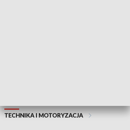
KULTURA I SZTUKA
Informator kulturalny
Drzwi do kult
TECHNIKA I MOTORYZACJA