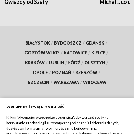
Gwiazdy od Szafy
Michał... co dz
BIAŁYSTOK
/
BYDGOSZCZ
/
GDAŃSK
/
GORZÓW WLKP.
/
KATOWICE
/
KIELCE
/
KRAKÓW
/
LUBLIN
/
ŁÓDŹ
/
OLSZTYN
/
OPOLE
/
POZNAŃ
/
RZESZÓW
/
SZCZECIN
/
WARSZAWA
/
WROCŁAW
Szanujemy Twoją prywatność
Dołącz do nas:
Kliknij "Akceptuję i przechodzę do serwisu", aby wyrazić zgody na
korzystanie z technologii automatycznego śledzenia i zbierania danych,
TVP
dostęp do informacji na Twoim urządzeniu końcowym i ich
Abonament TVP
przechowywanie oraz na przetwarzanie Twoich danych osobowych przez