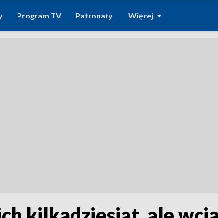
y
Program TV
Patronaty
Więcej
ch kilkadziesiąt, ale wci