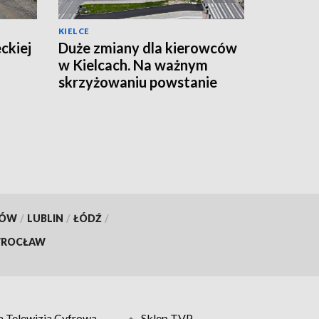
KIELCE
ckiej
Duże zmiany dla kierowców
w Kielcach. Na ważnym
skrzyżowaniu powstanie
tymczasowe rondo
[ZDJĘCIA]
KÓW
/
LUBLIN
/
ŁÓDŹ
/
ROCŁAW
 Telewizja Cyfrowa
Sklep TVP