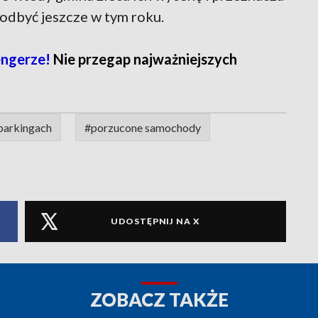
ę odbyć jeszcze w tym roku.
ngerze!
Nie przegap najważniejszych
parkingach
#porzucone samochody
UDOSTĘPNIJ NA X
ZOBACZ TAKŻE