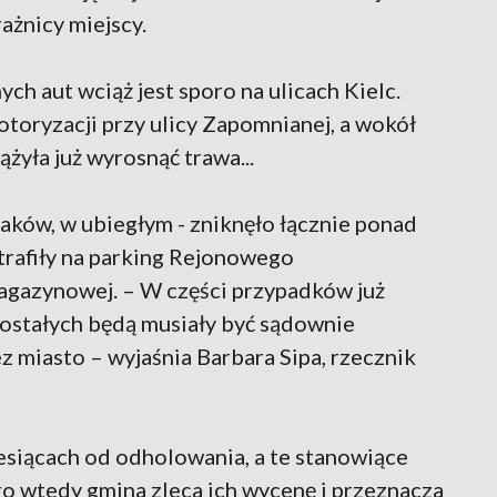
rażnicy miejscy.
ych aut wciąż jest sporo na ulicach Kielc.
oryzacji przy ulicy Zapomnianej, a wokół
żyła już wyrosnąć trawa...
raków, w ubiegłym - zniknęło łącznie ponad
rafiły na parking Rejonowego
Magazynowej. – W części przypadków już
zostałych będą musiały być sądownie
z miasto – wyjaśnia Barbara Sipa, rzecznik
esiącach od odholowania, a te stanowiące
ro wtedy gmina zleca ich wycenę i przeznacza