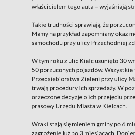
właścicielem tego auta – wyjaśniają st
Takie trudności sprawiają, że porzucon
Mamy na przykład zapomniany okaz mot
samochodu przy ulicy Przechodniej zdą
W tym roku z ulic Kielc usunięto 30 w
50 porzuconych pojazdów. Wszystkie t
Przedsiębiorstwa Zieleni przy ulicy 
trwają procedury ich sprzedaży. W po
orzeczone decyzje o ich przejęciu prze
prasowy Urzędu Miasta w Kielcach.
Wraki stają się mieniem gminy po 6 mi
zagrożenie już po 3 miesiącach. Dopie