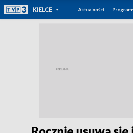
POWRÓT DO
KIELCE
Aktualności
Program
TVP REGIONY
Rocznie usuwa się i