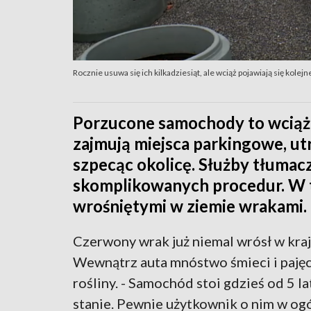
Rocznie usuwa się ich kilkadziesiąt, ale wciąż pojawiają się kolej
Porzucone samochody to wciąż 
zajmują miejsca parkingowe, ut
szpecąc okolicę. Służby tłumacz
skomplikowanych procedur. W ty
wrośniętymi w ziemie wrakami.
Czerwony wrak już niemal wrósł w kraj
Wewnątrz auta mnóstwo śmieci i pajęczy
rośliny. - Samochód stoi gdzieś od 5 l
stanie. Pewnie użytkownik o nim w og