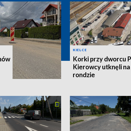
KIELCE
onów
Korki przy dworcu 
Kierowcy utknęli n
rondzie