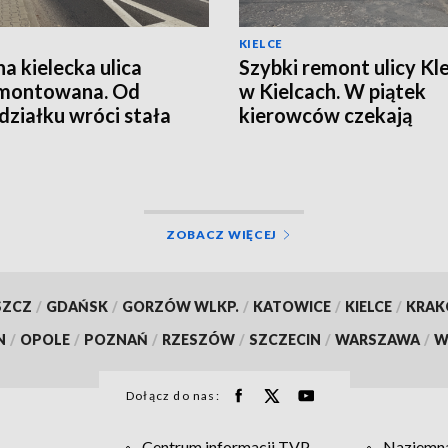
KIELCE
na kielecka ulica
Szybki remont ulicy Kle
montowana. Od
w Kielcach. W piątek
działku wróci stała
kierowców czekają
izacja ruchu
utrudnienia
ZOBACZ WIĘCEJ
SZCZ
/
GDAŃSK
/
GORZÓW WLKP.
/
KATOWICE
/
KIELCE
/
KRA
N
/
OPOLE
/
POZNAŃ
/
RZESZÓW
/
SZCZECIN
/
WARSZAWA
/
W
Dołącz do nas:
Centrum informacji TVP
Naziemna