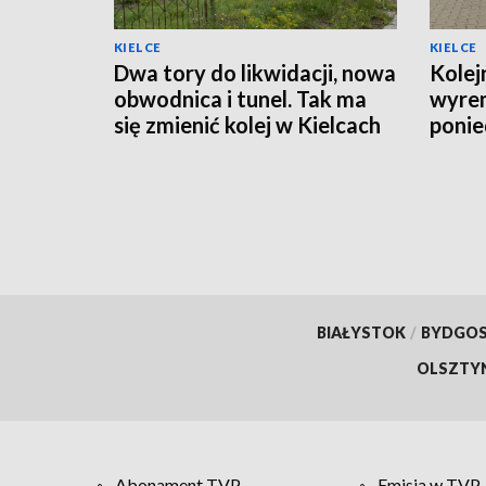
KIELCE
KIELCE
Dwa tory do likwidacji, nowa
Kolej
obwodnica i tunel. Tak ma
wyre
się zmienić kolej w Kielcach
ponie
organ
BIAŁYSTOK
/
BYDGO
OLSZTY
Abonament TVP
Emisja w TVP