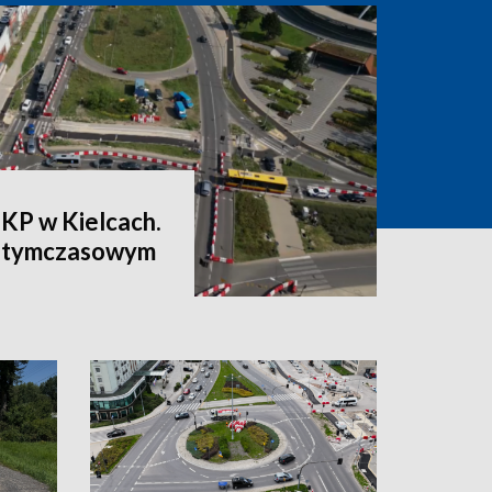
PKP w Kielcach.
a tymczasowym