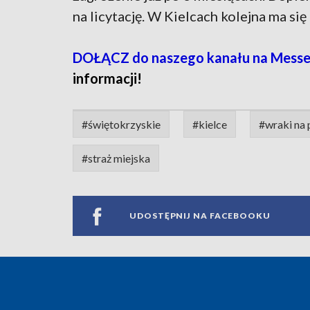
na licytację. W Kielcach kolejna ma si
DOŁĄCZ do naszego kanału na Messe
informacji!
#świętokrzyskie
#kielce
#wraki na 
#straż miejska
UDOSTĘPNIJ NA FACEBOOKU