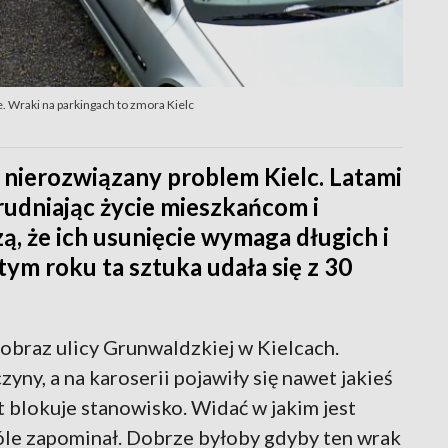
ne. Wraki na parkingach to zmora Kielc
nierozwiązany problem Kielc. Latami
rudniając życie mieszkańcom i
ą, że ich usunięcie wymaga długich i
m roku ta sztuka udała się z 30
obraz ulicy Grunwaldzkiej w Kielcach.
ny, a na karoserii pojawiły się nawet jakieś
at blokuje stanowisko. Widać w jakim jest
óle zapominał. Dobrze byłoby gdyby ten wrak