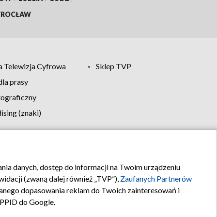
ROCŁAW
 Telewizja Cyfrowa
Sklep TVP
la prasy
tograficzny
sing (znaki)
klamy
Kontakt
rania danych, dostęp do informacji na Twoim urządzeniu
idacji (zwaną dalej również „TVP”),
Zaufanych Partnerów
anego dopasowania reklam do Twoich zainteresowań i
a PPID do Google.