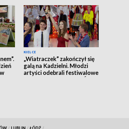
KIELCE
inem”.
„Wiatraczek” zakończył się
zień
galą na Kadzielni. Młodzi
ów
artyści odebrali festiwalowe
Jodły [LISTA LAUREATÓW]
KÓW
/
LUBLIN
/
ŁÓDŹ
/