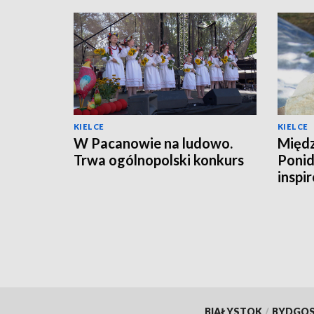
KIELCE
KIELCE
W Pacanowie na ludowo.
Międz
Trwa ogólnopolski konkurs
Ponid
inspi
kraj
BIAŁYSTOK
/
BYDGO