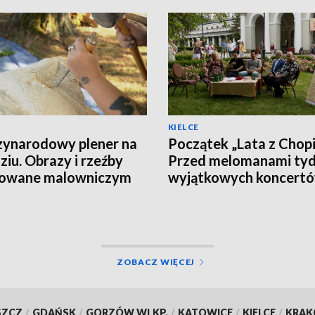
KIELCE
ynarodowy plener na
Początek „Lata z Chop
ziu. Obrazy i rzeźby
Przed melomanami tyd
rowane malowniczym
wyjątkowych koncert
obrazem
[PROGRAM]
ZOBACZ WIĘCEJ
SZCZ
/
GDAŃSK
/
GORZÓW WLKP.
/
KATOWICE
/
KIELCE
/
KRA