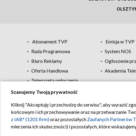
OLSZTY
Abonament TVP
Emisja w TVP
Rada Programowa
System NOS
Biuro Reklamy
Ogłoszenie pr
Oferta Handlowa
Akademia Tele
Telegazeta ogłoszenia
Szanujemy Twoją prywatność
Regulamin TVP
Kliknij "Akceptuję i przechodzę do serwisu", aby wyrazić zg
końcowym i ich przechowywanie oraz na przetwarzanie Twoich
z IAB* (1201 firm)
oraz pozostałych
Zaufanych Partnerów T
mierzenia ich skuteczności) i pozostałych, które wskazujemy