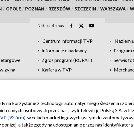
N
/
OPOLE
/
POZNAŃ
/
RZESZÓW
/
SZCZECIN
/
WARSZAWA
/
W
Dołącz do nas:
Centrum informacji TVP
Naziemna
Informacje o nadawcy
Program d
zetargowe
Zgłoś program (ROPAT)
Serwis fo
wizyjna
Kariera w TVP
Merchandi
Polityka prywatności
Moje zgody
Pomoc
Biuro re
ody na korzystanie z technologii automatycznego śledzenia i zbie
 danych osobowych przez nas, czyli Telewizję Polską S.A. w likw
VP (93 firm)
, w celach marketingowych (w tym do zautomatyzow
 poniżej, a także zgody na udostępnianie przez nas identyfikator