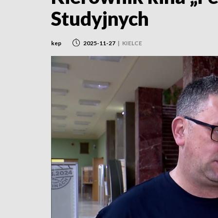
Studyjnych
kep
2025-11-27
|
KIELCE