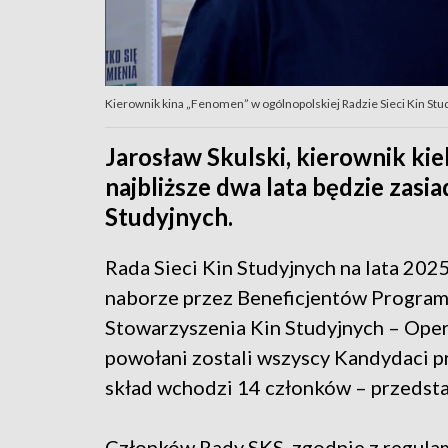
Kierownik kina „Fenomen” w ogólnopolskiej Radzie Sieci Kin Stu
Jarosław Skulski, kierownik kie
najbliższe dwa lata będzie zasia
Studyjnych.
Rada Sieci Kin Studyjnych na lata 2
naborze przez Beneficjentów Programu
Stowarzyszenia Kin Studyjnych – Oper
powołani zostali wszyscy Kandydaci p
skład wchodzi 14 członków – przedstaw
Członków Rady SKS, zgodnie z regulam