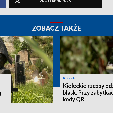
UDOSTĘPNIJ NA X
ZOBACZ TAKŻE
KIELCE
Kieleckie rzeźby o
ą
blask. Przy zabytkac
kody QR