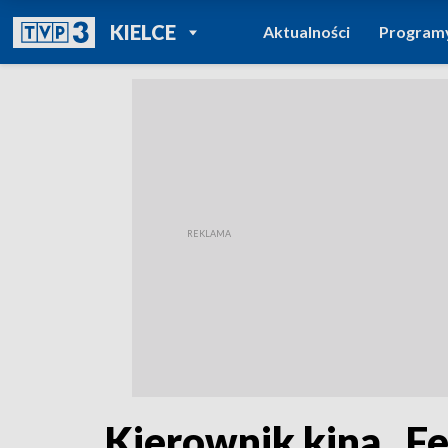
POWRÓT DO
KIELCE
Aktualności
Program
TVP REGIONY
Kierownik kina „Fe