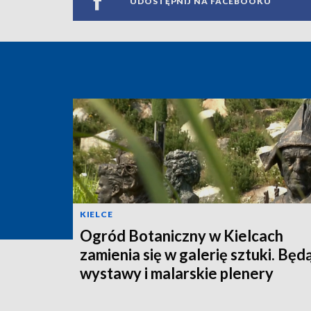
UDOSTĘPNIJ NA FACEBOOKU
KIELCE
Ogród Botaniczny w Kielcach
zamienia się w galerię sztuki. Będ
wystawy i malarskie plenery