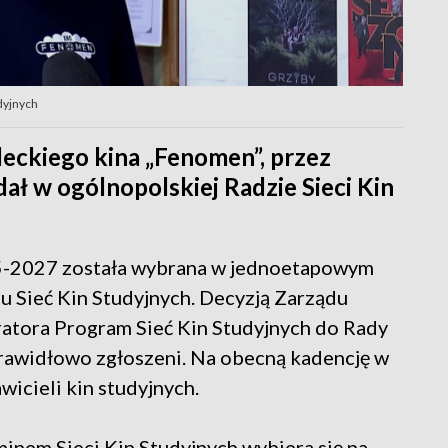
dyjnych
leckiego kina „Fenomen”, przez
dał w ogólnopolskiej Radzie Sieci Kin
025-2027 została wybrana w jednoetapowym
 Sieć Kin Studyjnych. Decyzją Zarządu
atora Program Sieć Kin Studyjnych do Rady
rawidłowo zgłoszeni. Na obecną kadencję w
icieli kin studyjnych.
inem Sieci Kin Studyjnych wybiera się na