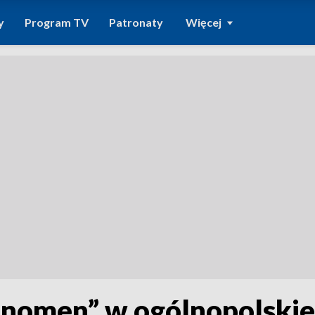
y
Program TV
Patronaty
Więcej
nomen” w ogólnopolskiej