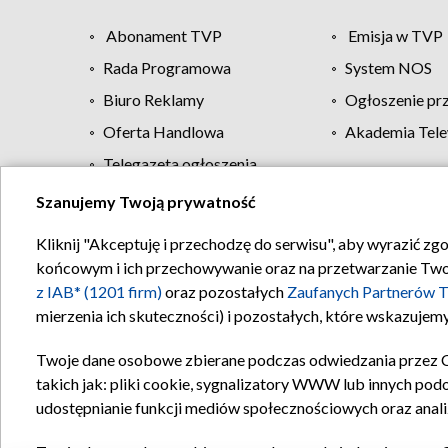
Abonament TVP
Emisja w TVP
Rada Programowa
System NOS
Biuro Reklamy
Ogłoszenie pr
Oferta Handlowa
Akademia Tele
Telegazeta ogłoszenia
Szanujemy Twoją prywatność
Regulamin TVP
Kliknij "Akceptuję i przechodzę do serwisu", aby wyrazić zg
końcowym i ich przechowywanie oraz na przetwarzanie Twoich
z IAB* (1201 firm)
oraz pozostałych
Zaufanych Partnerów T
mierzenia ich skuteczności) i pozostałych, które wskazujemy
Twoje dane osobowe zbierane podczas odwiedzania przez 
takich jak: pliki cookie, sygnalizatory WWW lub innych pod
udostępnianie funkcji mediów społecznościowych oraz anali