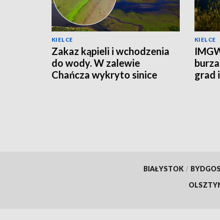
KIELCE
KIELCE
Zakaz kąpieli i wchodzenia
IMGW
do wody. W zalewie
burza
Chańcza wykryto sinice
grad 
prądu
BIAŁYSTOK
/
BYDGO
OLSZTY