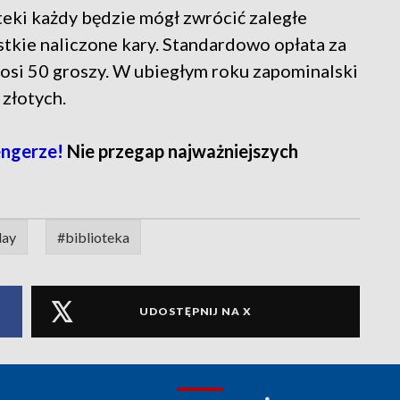
teki każdy będzie mógł zwrócić zaległe
tkie naliczone kary. Standardowo opłata za
nosi 50 groszy. W ubiegłym roku zapominalski
 złotych.
ngerze!
Nie przegap najważniejszych
day
#biblioteka
UDOSTĘPNIJ NA X