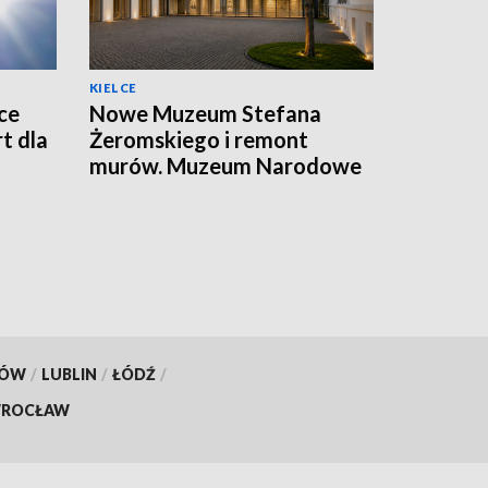
KIELCE
ce
Nowe Muzeum Stefana
t dla
Żeromskiego i remont
murów. Muzeum Narodowe
realizuje dwie duże
inwestycje
KÓW
/
LUBLIN
/
ŁÓDŹ
/
ROCŁAW