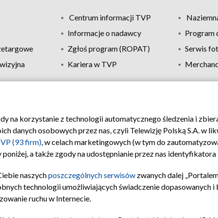
Centrum informacji TVP
Naziemna
Informacje o nadawcy
Program d
zetargowe
Zgłoś program (ROPAT)
Serwis fo
wizyjna
Kariera w TVP
Merchandi
Polityka prywatności
Moje zgody
Pomoc
Biuro re
ody na korzystanie z technologii automatycznego śledzenia i zbie
 danych osobowych przez nas, czyli Telewizję Polską S.A. w likw
VP (93 firm)
, w celach marketingowych (w tym do zautomatyzow
 poniżej, a także zgody na udostępnianie przez nas identyfikator
Ciebie naszych
poszczególnych serwisów
zwanych dalej „Portalem
obnych technologii umożliwiających świadczenie dopasowanych i be
zowanie ruchu w Internecie.