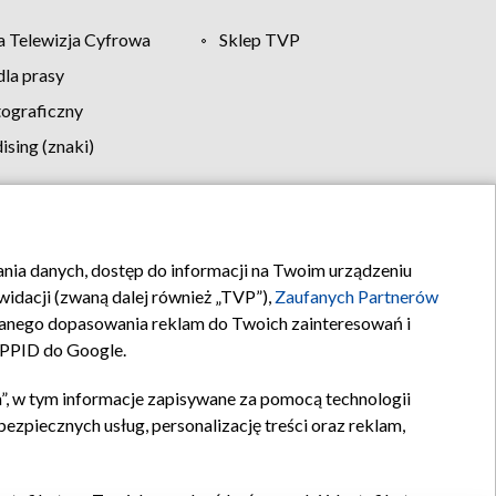
 Telewizja Cyfrowa
Sklep TVP
la prasy
tograficzny
sing (znaki)
klamy
Kontakt
rania danych, dostęp do informacji na Twoim urządzeniu
idacji (zwaną dalej również „TVP”),
Zaufanych Partnerów
anego dopasowania reklam do Twoich zainteresowań i
a PPID do Google.
”, w tym informacje zapisywane za pomocą technologii
zpiecznych usług, personalizację treści oraz reklam,