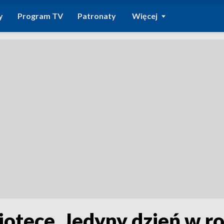
y
Program TV
Patronaty
Więcej
liotece. Jedyny dzień w r