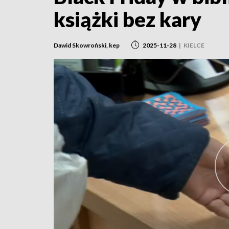
książki bez kary
Dawid Skowroński, kep
2025-11-28
|
KIELCE