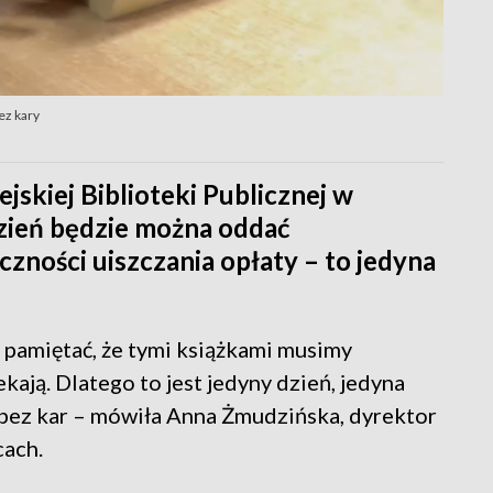
ez kary
jskiej Biblioteki Publicznej w
dzień będzie można oddać
zności uiszczania opłaty – to jedyna
y pamiętać, że tymi książkami musimy
ekają. Dlatego to jest jedyny dzień, jedyna
 bez kar – mówiła Anna Żmudzińska, dyrektor
cach.