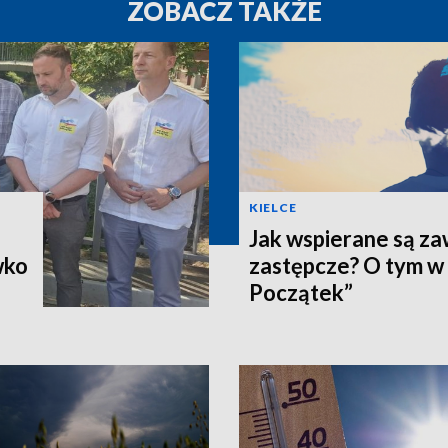
ZOBACZ TAKŻE
KIELCE
Jak wspierane są z
wko
zastępcze? O tym w
Początek”