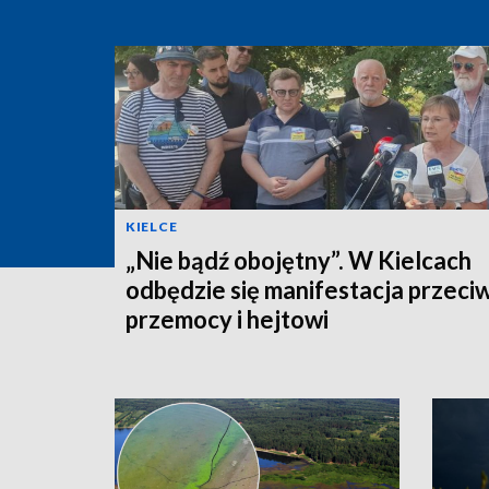
KIELCE
„Nie bądź obojętny”. W Kielcach
odbędzie się manifestacja przeci
przemocy i hejtowi