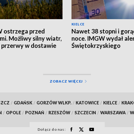
KIELCE
 ostrzega przed
Nawet 38 stopni i gorą
mi. Możliwy silny wiatr,
noce. IMGW wydał aler
i przerwy w dostawie
Świętokrzyskiego
ZOBACZ WIĘCEJ
SZCZ
/
GDAŃSK
/
GORZÓW WLKP.
/
KATOWICE
/
KIELCE
/
KRA
N
/
OPOLE
/
POZNAŃ
/
RZESZÓW
/
SZCZECIN
/
WARSZAWA
/
W
Dołącz do nas: