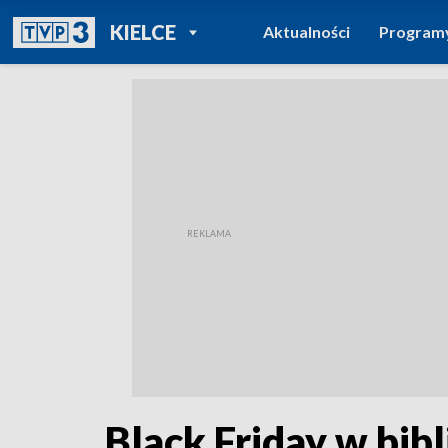
POWRÓT DO
KIELCE
Aktualności
Program
TVP REGIONY
Black Friday w bib