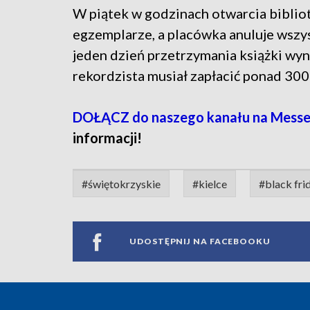
W piątek w godzinach otwarcia biblio
egzemplarze, a placówka anuluje wszys
jeden dzień przetrzymania książki wy
rekordzista musiał zapłacić ponad 300
DOŁĄCZ do naszego kanału na Messe
informacji!
#świętokrzyskie
#kielce
#black fri
UDOSTĘPNIJ NA FACEBOOKU