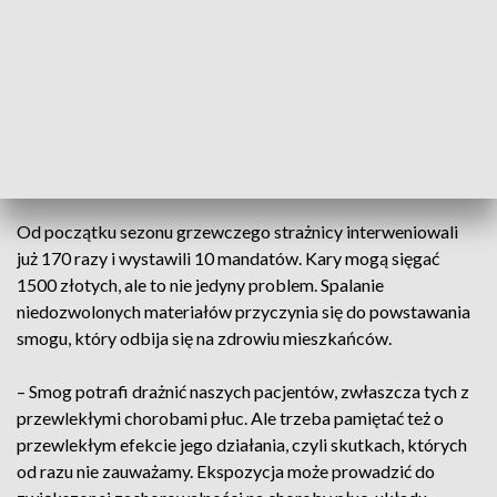
– Jeżeli widzimy, że jakiekolwiek normy są przekroczone,
wchodzimy na teren posesji i przeprowadzamy szczegółową
kontrolę. Sprawdzamy, co znajduje się w palenisku, obok
paleniska, a także jakiego rodzaju opał jest w magazynku
opału – podkreślił st. insp. Bogusław Kmieć, rzecznik Straży
Miejskiej w Kielcach.
Od początku sezonu grzewczego strażnicy interweniowali
już 170 razy i wystawili 10 mandatów. Kary mogą sięgać
1500 złotych, ale to nie jedyny problem. Spalanie
niedozwolonych materiałów przyczynia się do powstawania
smogu, który odbija się na zdrowiu mieszkańców.
– Smog potrafi drażnić naszych pacjentów, zwłaszcza tych z
przewlekłymi chorobami płuc. Ale trzeba pamiętać też o
przewlekłym efekcie jego działania, czyli skutkach, których
od razu nie zauważamy. Ekspozycja może prowadzić do