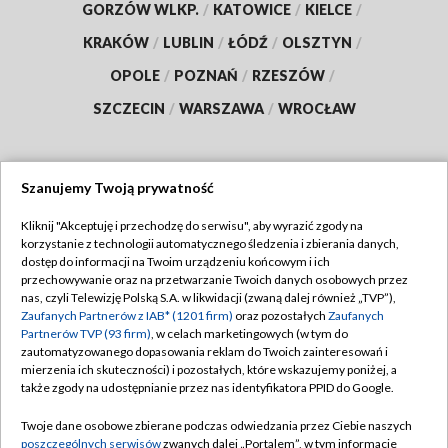
GORZÓW WLKP.
/
KATOWICE
/
KIELCE
/
KRAKÓW
/
LUBLIN
/
ŁÓDŹ
/
OLSZTYN
/
OPOLE
/
POZNAŃ
/
RZESZÓW
/
SZCZECIN
/
WARSZAWA
/
WROCŁAW
Szanujemy Twoją prywatność
Dołącz do nas:
Kliknij "Akceptuję i przechodzę do serwisu", aby wyrazić zgody na
korzystanie z technologii automatycznego śledzenia i zbierania danych,
TVP
dostęp do informacji na Twoim urządzeniu końcowym i ich
Abonament TVP
przechowywanie oraz na przetwarzanie Twoich danych osobowych przez
Regulamin TVP
nas, czyli Telewizję Polską S.A. w likwidacji (zwaną dalej również „TVP”),
Emisja w TVP
Polityka prywatności
Zaufanych Partnerów z IAB* (1201 firm)
oraz pozostałych
Zaufanych
Partnerów TVP (93 firm)
, w celach marketingowych (w tym do
Centrum informacji TVP
Moje zgody
zautomatyzowanego dopasowania reklam do Twoich zainteresowań i
mierzenia ich skuteczności) i pozostałych, które wskazujemy poniżej, a
Naziemna Telewizja Cyfrowa
Pomoc
także zgody na udostępnianie przez nas identyfikatora PPID do Google.
Sklep TVP
Biuro reklamy
Twoje dane osobowe zbierane podczas odwiedzania przez Ciebie naszych
Rada Programowa
Kontakt
poszczególnych serwisów
zwanych dalej „Portalem”, w tym informacje