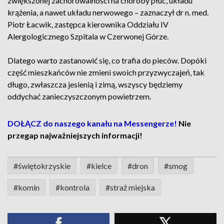
zwiększonej zachorowalności na choroby płuc, układu
krążenia, a nawet układu nerwowego – zaznaczył dr n. med.
Piotr Łacwik, zastępca kierownika Oddziału IV
Alergologicznego Szpitala w Czerwonej Górze.
Dlatego warto zastanowić się, co trafia do pieców. Dopóki
część mieszkańców nie zmieni swoich przyzwyczajeń, tak
długo, zwłaszcza jesienią i zimą, wszyscy będziemy
oddychać zanieczyszczonym powietrzem.
DOŁĄCZ do naszego kanału na Messengerze!
Nie
przegap najważniejszych informacji!
#świętokrzyskie
#kielce
#dron
#smog
#komin
#kontrola
#straż miejska