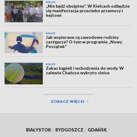
KIELCE
„Nie bądź obojętny”. W Kielcach odbędzie
się manifestacja przeciwko przemocy i
hejtowi
KIELCE
Jak wspierane są zawodowe rodziny
zastępcze? O tym w programie „Nowy
Początek”
KIELCE
Zakaz kąpieli i wchodzenia do wody. W
zalewie Chańcza wykryto sinice
ZOBACZ WIĘCEJ
BIAŁYSTOK
/
BYDGOSZCZ
/
GDAŃSK
/