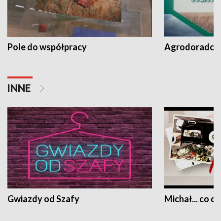
Pole do współpracy
Agrodoradcy 
INNE
Gwiazdy od Szafy
Michał... co dz