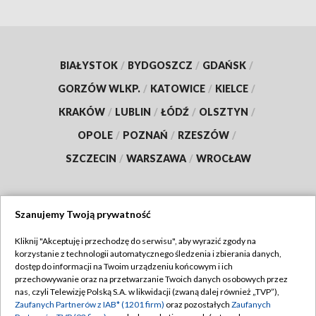
BIAŁYSTOK
/
BYDGOSZCZ
/
GDAŃSK
/
GORZÓW WLKP.
/
KATOWICE
/
KIELCE
/
KRAKÓW
/
LUBLIN
/
ŁÓDŹ
/
OLSZTYN
/
OPOLE
/
POZNAŃ
/
RZESZÓW
/
SZCZECIN
/
WARSZAWA
/
WROCŁAW
Szanujemy Twoją prywatność
Dołącz do nas:
Kliknij "Akceptuję i przechodzę do serwisu", aby wyrazić zgody na
korzystanie z technologii automatycznego śledzenia i zbierania danych,
TVP
dostęp do informacji na Twoim urządzeniu końcowym i ich
Abonament TVP
przechowywanie oraz na przetwarzanie Twoich danych osobowych przez
Regulamin TVP
nas, czyli Telewizję Polską S.A. w likwidacji (zwaną dalej również „TVP”),
Emisja w TVP
Zaufanych Partnerów z IAB* (1201 firm)
oraz pozostałych
Zaufanych
Polityka prywatności