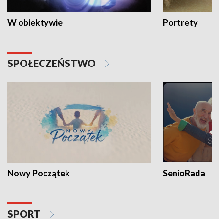
W obiektywie
Portrety
SPOŁECZEŃSTWO
Nowy Początek
SenioRada
SPORT