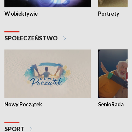
W obiektywie
Portrety
SPOŁECZEŃSTWO
Nowy Początek
SenioRada
SPORT