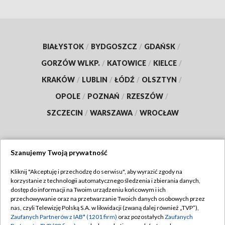
BIAŁYSTOK
/
BYDGOSZCZ
/
GDAŃSK
/
GORZÓW WLKP.
/
KATOWICE
/
KIELCE
/
KRAKÓW
/
LUBLIN
/
ŁÓDŹ
/
OLSZTYN
/
OPOLE
/
POZNAŃ
/
RZESZÓW
/
SZCZECIN
/
WARSZAWA
/
WROCŁAW
Szanujemy Twoją prywatność
Dołącz do nas:
Kliknij "Akceptuję i przechodzę do serwisu", aby wyrazić zgody na
korzystanie z technologii automatycznego śledzenia i zbierania danych,
TVP
dostęp do informacji na Twoim urządzeniu końcowym i ich
Abonament TVP
przechowywanie oraz na przetwarzanie Twoich danych osobowych przez
Regulamin TVP
nas, czyli Telewizję Polską S.A. w likwidacji (zwaną dalej również „TVP”),
Emisja w TVP
Zaufanych Partnerów z IAB* (1201 firm)
oraz pozostałych
Zaufanych
Polityka prywatności