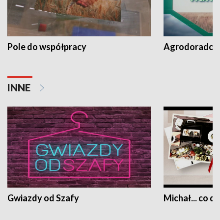
Pole do współpracy
Agrodoradcy 
INNE
Gwiazdy od Szafy
Michał... co dz