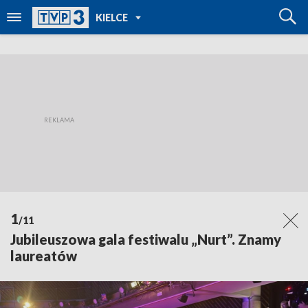
POWRÓT DO
KIELCE
TVP REGIONY
1
/11
Jubileuszowa gala festiwalu „Nurt”. Znamy
laureatów