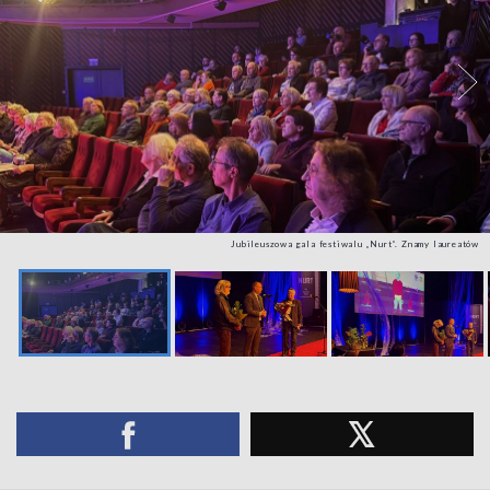
Jubileuszowa gala festiwalu „Nurt”. Znamy laureatów