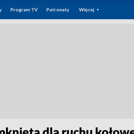
y
Program TV
Patronaty
Więcej
mknięta dla ruchu kołow