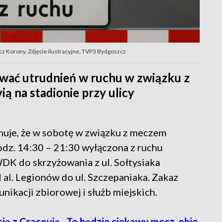
z Korony. Zdjęcie ilustracyjne, TVP3 Bydgoszcz
ewać utrudnień w ruchu w związku z
ą na stadionie przy ulicy
muje, że w sobotę w związku z meczem
dz. 14:30 – 21:30 wyłączona z ruchu
DK do skrzyżowania z ul. Sołtysiaka
al. Legionów do ul. Szczepaniaka. Zakaz
ikacji zbiorowej i służb miejskich.
ę z Cracovią. „To będzie ciekawy mecz, obie