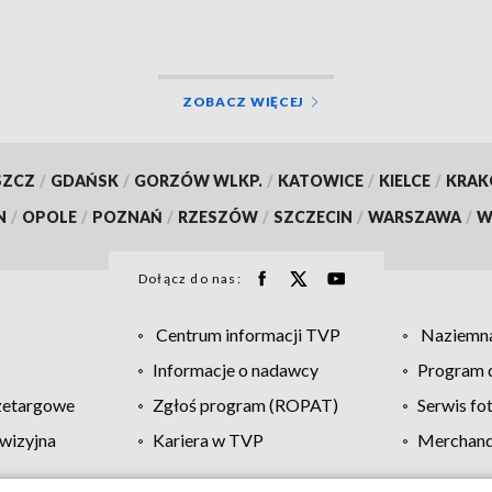
ZOBACZ WIĘCEJ
SZCZ
/
GDAŃSK
/
GORZÓW WLKP.
/
KATOWICE
/
KIELCE
/
KRA
N
/
OPOLE
/
POZNAŃ
/
RZESZÓW
/
SZCZECIN
/
WARSZAWA
/
W
Dołącz do nas:
Centrum informacji TVP
Naziemna
Informacje o nadawcy
Program d
zetargowe
Zgłoś program (ROPAT)
Serwis fo
wizyjna
Kariera w TVP
Merchandi