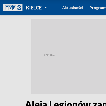
POWRÓT DO
KIELCE
Aktualności
Program
TVP REGIONY
Aleja Legionów za