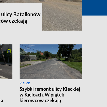
 ulicy Batalionów
ców czekają
KIELCE
Szybki remont ulicy Kleckiej
w Kielcach. W piątek
ła
kierowców czekają
utrudnienia