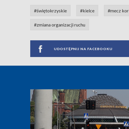
#świętokrzyskie
#kielce
#mecz kor
#zmiana organizacji ruchu
UDOSTĘPNIJ NA FACEBOOKU