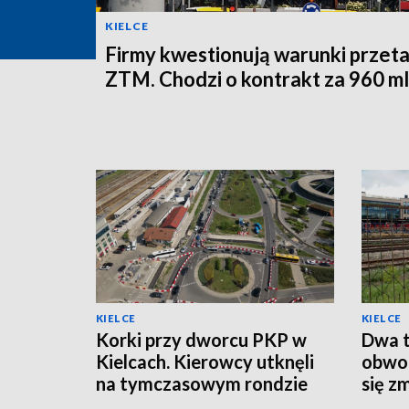
KIELCE
Firmy kwestionują warunki przet
ZTM. Chodzi o kontrakt za 960 ml
KIELCE
KIELCE
Korki przy dworcu PKP w
Dwa t
Kielcach. Kierowcy utknęli
obwod
na tymczasowym rondzie
się z