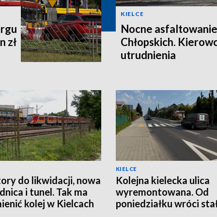
KIELCE
argu
Nocne asfaltowanie
n zł
Chłopskich. Kierow
utrudnienia
KIELCE
ory do likwidacji, nowa
Kolejna kielecka ulica
nica i tunel. Tak ma
wyremontowana. Od
mienić kolej w Kielcach
poniedziałku wróci sta
organizacja ruchu