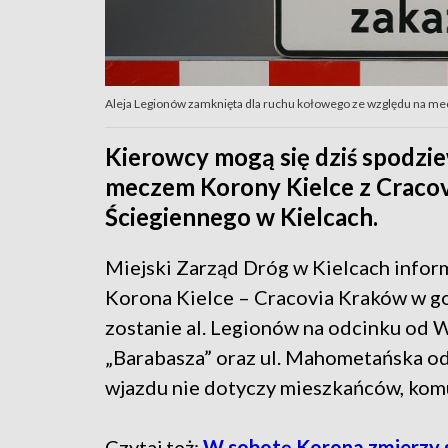
Aleja Legionów zamknięta dla ruchu kołowego ze względu na mec
Kierowcy mogą się dziś spodzi
meczem Korony Kielce z Cracovi
Ściegiennego w Kielcach.
Miejski Zarząd Dróg w Kielcach infor
Korona Kielce – Cracovia Kraków w go
zostanie al. Legionów na odcinku od W
„Barabasza” oraz ul. Mahometańska od 
wjazdu nie dotyczy mieszkańców, komun
Czytaj też:
W sobotę Korona zmierzy si