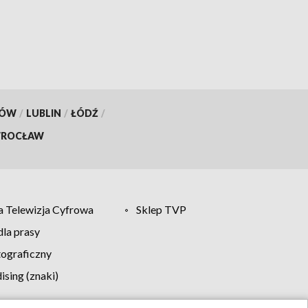
KÓW
/
LUBLIN
/
ŁÓDŹ
/
ROCŁAW
 Telewizja Cyfrowa
Sklep TVP
la prasy
tograficzny
sing (znaki)