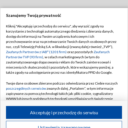
Szanujemy Twoją prywatność
Dołącz do nas:
Kliknij "Akceptuję i przechodzę do serwisu", aby wyrazić zgody na
korzystanie z technologii automatycznego śledzenia i zbierania danych,
TVP
dostęp do informacji na Twoim urządzeniu końcowym i ich
Abonament TVP
przechowywanie oraz na przetwarzanie Twoich danych osobowych przez
Regulamin TVP
nas, czyli Telewizję Polską S.A. w likwidacji (zwaną dalej również „TVP”),
Emisja w TVP
Polityka prywatności
Zaufanych Partnerów z IAB* (1201 firm)
oraz pozostałych
Zaufanych
Partnerów TVP (93 firm)
, w celach marketingowych (w tym do
Centrum informacji TVP
Moje zgody
zautomatyzowanego dopasowania reklam do Twoich zainteresowań i
mierzenia ich skuteczności) i pozostałych, które wskazujemy poniżej, a
Naziemna Telewizja Cyfrowa
Pomoc
także zgody na udostępnianie przez nas identyfikatora PPID do Google.
Sklep TVP
Biuro reklamy
Twoje dane osobowe zbierane podczas odwiedzania przez Ciebie naszych
Rada Programowa
Kontakt
poszczególnych serwisów
zwanych dalej „Portalem”, w tym informacje
zapisywane za pomocą technologii takich jak: pliki cookie, sygnalizatory
System NOS
WWW lub innych podobnych technologii umożliwiających świadczenie
dopasowanych i bezpiecznych usług, personalizację treści oraz reklam,
Informacje o nadawcy
Kanały
udostępnianie funkcji mediów społecznościowych oraz analizowanie
Akceptuję i przechodzę do serwisu
ruchu w Internecie.
Program dla prasy
©2026 Telewizja Polska S.A. w likwidacji
Biuro Reklamy
Twoje dane osobowe zbierane podczas odwiedzania przez Ciebie
Ustawienia zaawansowane