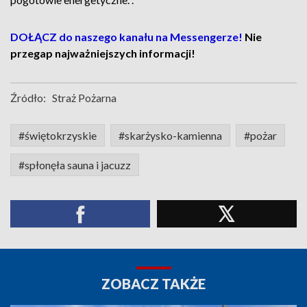
DOŁĄCZ do naszego kanału na Messengerze!
Nie
przegap najważniejszych informacji!
Źródło:
Straż Pożarna
#świętokrzyskie
#skarżysko-kamienna
#pożar
#spłonęła sauna i jacuzz
ZOBACZ TAKŻE