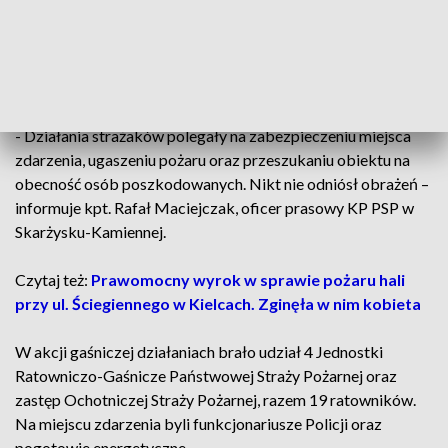
Pożar w budynku gospodarczym przy ulicy Pięknej w
Skarżysku-Kamiennej wybuchu w sobotę około godziny 8. W
środku budynku urządzona była sauna i jacuzzi.
- Działania strażaków polegały na zabezpieczeniu miejsca
zdarzenia, ugaszeniu pożaru oraz przeszukaniu obiektu na
obecność osób poszkodowanych. Nikt nie odniósł obrażeń –
informuje kpt. Rafał Maciejczak, oficer prasowy KP PSP w
Skarżysku-Kamiennej.
Czytaj też:
Prawomocny wyrok w sprawie pożaru hali
przy ul. Ściegiennego w Kielcach. Zginęła w nim kobieta
W akcji gaśniczej działaniach brało udział 4 Jednostki
Ratowniczo-Gaśnicze Państwowej Straży Pożarnej oraz
zastęp Ochotniczej Straży Pożarnej, razem 19 ratowników.
Na miejscu zdarzenia byli funkcjonariusze Policji oraz
pogotowie energetyczne. .