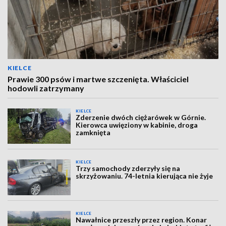
KIELCE
Prawie 300 psów i martwe szczenięta. Właściciel
hodowli zatrzymany
KIELCE
Zderzenie dwóch ciężarówek w Górnie.
Kierowca uwięziony w kabinie, droga
zamknięta
KIELCE
Trzy samochody zderzyły się na
skrzyżowaniu. 74-letnia kierująca nie żyje
KIELCE
Nawałnice przeszły przez region. Konar