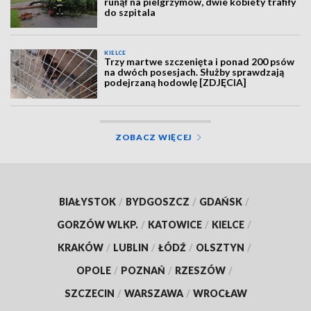
runął na pielgrzymów, dwie kobiety trafiły
do szpitala
KIELCE
Trzy martwe szczenięta i ponad 200 psów
na dwóch posesjach. Służby sprawdzają
podejrzaną hodowlę [ZDJĘCIA]
ZOBACZ WIĘCEJ
BIAŁYSTOK
/
BYDGOSZCZ
/
GDAŃSK
/
GORZÓW WLKP.
/
KATOWICE
/
KIELCE
/
KRAKÓW
/
LUBLIN
/
ŁÓDŹ
/
OLSZTYN
/
OPOLE
/
POZNAŃ
/
RZESZÓW
/
SZCZECIN
/
WARSZAWA
/
WROCŁAW