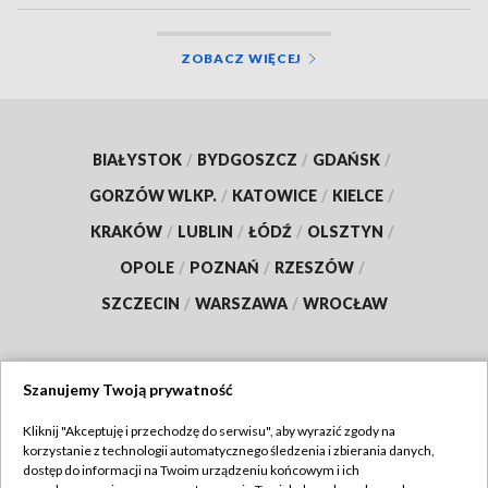
ZOBACZ WIĘCEJ
BIAŁYSTOK
/
BYDGOSZCZ
/
GDAŃSK
/
GORZÓW WLKP.
/
KATOWICE
/
KIELCE
/
KRAKÓW
/
LUBLIN
/
ŁÓDŹ
/
OLSZTYN
/
OPOLE
/
POZNAŃ
/
RZESZÓW
/
SZCZECIN
/
WARSZAWA
/
WROCŁAW
Szanujemy Twoją prywatność
Dołącz do nas:
Kliknij "Akceptuję i przechodzę do serwisu", aby wyrazić zgody na
korzystanie z technologii automatycznego śledzenia i zbierania danych,
TVP
dostęp do informacji na Twoim urządzeniu końcowym i ich