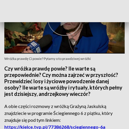
Wróżka prawdę Ci powie? Pytamy o to prawdziwej wróżki
Czy wróżka prawdę powie? Ile warte są
przepowiednie? Czy można zajrzeć w przyszłość?
Przewidzieć losy i życiowe powodzenie danej
osoby? Ile warte są wróżby i rytuały, których pełny
jest dzisiejszy, andrzejkowy wieczór?
A obie części rozmowy z wróżką Grażyną Jaskulską
znajdziecie w programie Ściegiennego 6 z piątku, który
znajduje się pod tym linkiem:
https://kielce.tvp.pl/77386268/sciegiennego-6a