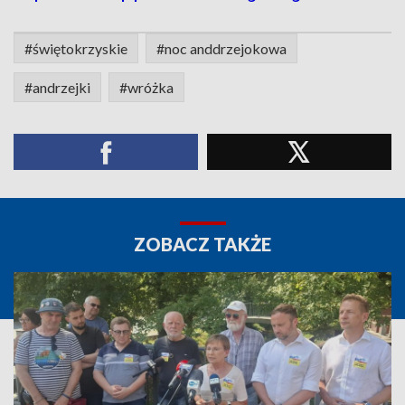
#świętokrzyskie
#noc anddrzejokowa
#andrzejki
#wróżka
ZOBACZ TAKŻE