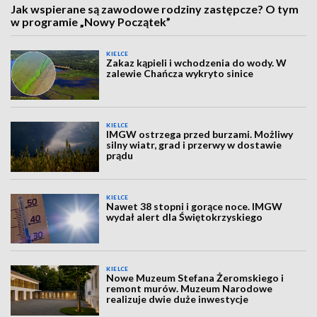
Jak wspierane są zawodowe rodziny zastępcze? O tym
w programie „Nowy Początek”
KIELCE
Zakaz kąpieli i wchodzenia do wody. W
zalewie Chańcza wykryto sinice
KIELCE
IMGW ostrzega przed burzami. Możliwy
silny wiatr, grad i przerwy w dostawie
prądu
KIELCE
Nawet 38 stopni i gorące noce. IMGW
wydał alert dla Świętokrzyskiego
KIELCE
Nowe Muzeum Stefana Żeromskiego i
remont murów. Muzeum Narodowe
realizuje dwie duże inwestycje