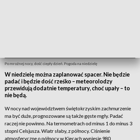
Po mroźnej nocy, dość ciepły dzień. Pogoda na niedzielę
W niedzielę można zaplanować spacer. Nie będzie
padać i będzie dość rześko – meteorolodzy
przewidują dodatnie temperatury, choć upały – to
nie będą.
W nocy nad województwem świętokrzyskim zachmurzenie
ma być duże, prognozowane są także gęste mgły. Padać
raczej nie powinno. Na termometrach od minus 1 do minus 3
stopni Celsjusza. Wiatr słaby, z północy. Ciśnienie
atmosferyczne o północy w Kiecach wyniesie 980