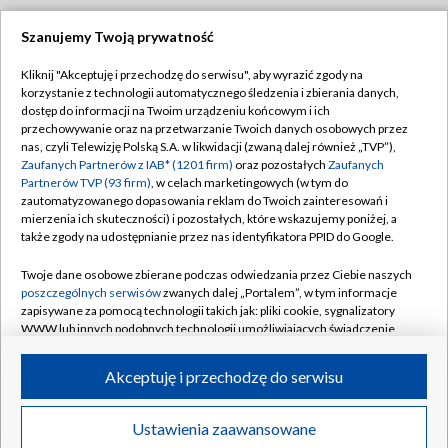
Szanujemy Twoją prywatność
Dołącz do nas:
Kliknij "Akceptuję i przechodzę do serwisu", aby wyrazić zgody na
korzystanie z technologii automatycznego śledzenia i zbierania danych,
TVP
dostęp do informacji na Twoim urządzeniu końcowym i ich
Abonament TVP
przechowywanie oraz na przetwarzanie Twoich danych osobowych przez
Regulamin TVP
nas, czyli Telewizję Polską S.A. w likwidacji (zwaną dalej również „TVP”),
Emisja w TVP
Polityka prywatności
Zaufanych Partnerów z IAB* (1201 firm)
oraz pozostałych
Zaufanych
Partnerów TVP (93 firm)
, w celach marketingowych (w tym do
Centrum informacji TVP
Moje zgody
zautomatyzowanego dopasowania reklam do Twoich zainteresowań i
mierzenia ich skuteczności) i pozostałych, które wskazujemy poniżej, a
Naziemna Telewizja Cyfrowa
Pomoc
także zgody na udostępnianie przez nas identyfikatora PPID do Google.
Sklep TVP
Biuro reklamy
Twoje dane osobowe zbierane podczas odwiedzania przez Ciebie naszych
Rada Programowa
Kontakt
poszczególnych serwisów
zwanych dalej „Portalem”, w tym informacje
zapisywane za pomocą technologii takich jak: pliki cookie, sygnalizatory
System NOS
WWW lub innych podobnych technologii umożliwiających świadczenie
dopasowanych i bezpiecznych usług, personalizację treści oraz reklam,
Informacje o nadawcy
Kanały
udostępnianie funkcji mediów społecznościowych oraz analizowanie
Akceptuję i przechodzę do serwisu
ruchu w Internecie.
Program dla prasy
©2026 Telewizja Polska S.A. w likwidacji
Biuro Reklamy
Twoje dane osobowe zbierane podczas odwiedzania przez Ciebie
Ustawienia zaawansowane
poszczególnych serwisów
na Portalu, takie jak adresy IP, identyfikatory