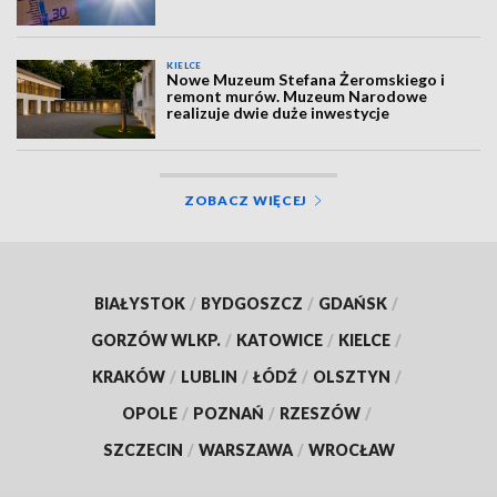
KIELCE
Nowe Muzeum Stefana Żeromskiego i
remont murów. Muzeum Narodowe
realizuje dwie duże inwestycje
ZOBACZ WIĘCEJ
BIAŁYSTOK
/
BYDGOSZCZ
/
GDAŃSK
/
GORZÓW WLKP.
/
KATOWICE
/
KIELCE
/
KRAKÓW
/
LUBLIN
/
ŁÓDŹ
/
OLSZTYN
/
OPOLE
/
POZNAŃ
/
RZESZÓW
/
SZCZECIN
/
WARSZAWA
/
WROCŁAW