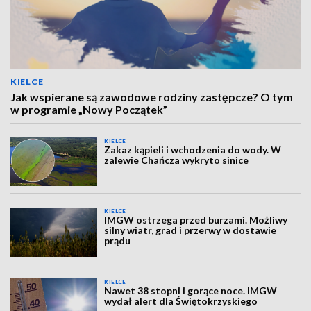
KIELCE
Jak wspierane są zawodowe rodziny zastępcze? O tym
w programie „Nowy Początek”
KIELCE
Zakaz kąpieli i wchodzenia do wody. W
zalewie Chańcza wykryto sinice
KIELCE
IMGW ostrzega przed burzami. Możliwy
silny wiatr, grad i przerwy w dostawie
prądu
KIELCE
Nawet 38 stopni i gorące noce. IMGW
wydał alert dla Świętokrzyskiego