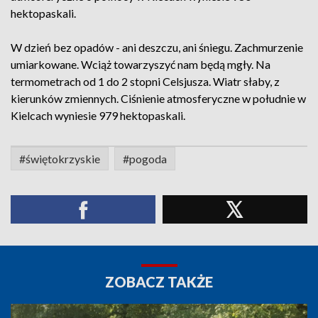
hektopaskali.
W dzień bez opadów - ani deszczu, ani śniegu. Zachmurzenie
umiarkowane. Wciąż towarzyszyć nam będą mgły. Na
termometrach od 1 do 2 stopni Celsjusza. Wiatr słaby, z
kierunków zmiennych. Ciśnienie atmosferyczne w południe w
Kielcach wyniesie 979 hektopaskali.
#świętokrzyskie
#pogoda
ZOBACZ TAKŻE