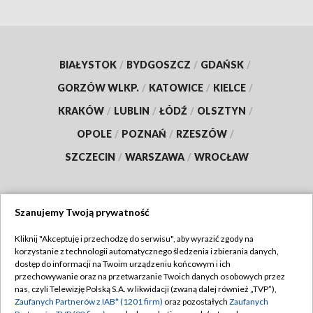
BIAŁYSTOK
/
BYDGOSZCZ
/
GDAŃSK
/
GORZÓW WLKP.
/
KATOWICE
/
KIELCE
/
KRAKÓW
/
LUBLIN
/
ŁÓDŹ
/
OLSZTYN
/
OPOLE
/
POZNAŃ
/
RZESZÓW
/
SZCZECIN
/
WARSZAWA
/
WROCŁAW
Szanujemy Twoją prywatność
Dołącz do nas:
Kliknij "Akceptuję i przechodzę do serwisu", aby wyrazić zgody na
korzystanie z technologii automatycznego śledzenia i zbierania danych,
TVP
dostęp do informacji na Twoim urządzeniu końcowym i ich
Abonament TVP
przechowywanie oraz na przetwarzanie Twoich danych osobowych przez
Regulamin TVP
nas, czyli Telewizję Polską S.A. w likwidacji (zwaną dalej również „TVP”),
Emisja w TVP
Zaufanych Partnerów z IAB* (1201 firm)
oraz pozostałych
Zaufanych
Polityka prywatności