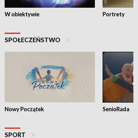
W obiektywie
Portrety
SPOŁECZEŃSTWO
Nowy Początek
SenioRada
SPORT