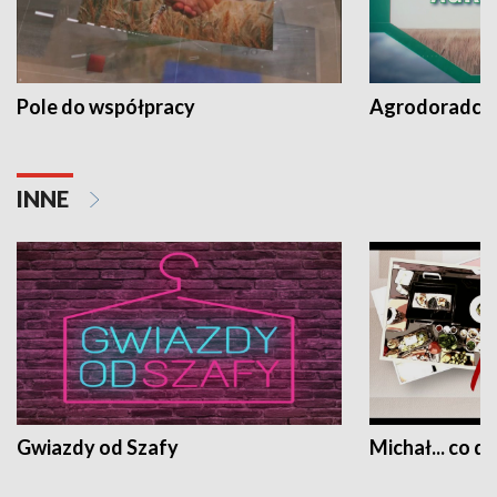
Pole do współpracy
Agrodoradcy 
INNE
Gwiazdy od Szafy
Michał... co dz