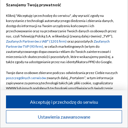
Szanujemy Twoją prywatność
Dołącz do nas:
Kliknij "Akceptuję i przechodzę do serwisu", aby wyrazić zgody na
korzystanie z technologii automatycznego śledzenia i zbierania danych,
TVP
dostęp do informacji na Twoim urządzeniu końcowym i ich
Abonament TVP
przechowywanie oraz na przetwarzanie Twoich danych osobowych przez
Regulamin TVP
nas, czyli Telewizję Polską S.A. w likwidacji (zwaną dalej również „TVP”),
Emisja w TVP
Polityka prywatności
Zaufanych Partnerów z IAB* (1201 firm)
oraz pozostałych
Zaufanych
Partnerów TVP (93 firm)
, w celach marketingowych (w tym do
Centrum informacji TVP
Moje zgody
zautomatyzowanego dopasowania reklam do Twoich zainteresowań i
mierzenia ich skuteczności) i pozostałych, które wskazujemy poniżej, a
Naziemna Telewizja Cyfrowa
Pomoc
także zgody na udostępnianie przez nas identyfikatora PPID do Google.
Sklep TVP
Biuro reklamy
Twoje dane osobowe zbierane podczas odwiedzania przez Ciebie naszych
Rada Programowa
Kontakt
poszczególnych serwisów
zwanych dalej „Portalem”, w tym informacje
zapisywane za pomocą technologii takich jak: pliki cookie, sygnalizatory
System NOS
WWW lub innych podobnych technologii umożliwiających świadczenie
dopasowanych i bezpiecznych usług, personalizację treści oraz reklam,
Informacje o nadawcy
Kanały
udostępnianie funkcji mediów społecznościowych oraz analizowanie
Akceptuję i przechodzę do serwisu
ruchu w Internecie.
Program dla prasy
©2026 Telewizja Polska S.A. w likwidacji
Biuro Reklamy
Twoje dane osobowe zbierane podczas odwiedzania przez Ciebie
Ustawienia zaawansowane
poszczególnych serwisów
na Portalu, takie jak adresy IP, identyfikatory
Ogłoszenie przetargowe
Twoich urządzeń końcowych i identyfikatory plików cookie, informacje o