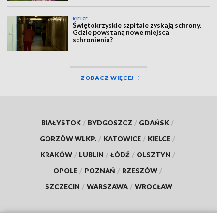
KIELCE
Świętokrzyskie szpitale zyskają schrony.
Gdzie powstaną nowe miejsca
schronienia?
ZOBACZ WIĘCEJ
BIAŁYSTOK
/
BYDGOSZCZ
/
GDAŃSK
/
GORZÓW WLKP.
/
KATOWICE
/
KIELCE
/
KRAKÓW
/
LUBLIN
/
ŁÓDŹ
/
OLSZTYN
/
OPOLE
/
POZNAŃ
/
RZESZÓW
/
SZCZECIN
/
WARSZAWA
/
WROCŁAW