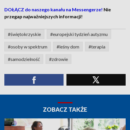
DOŁĄCZ do naszego kanału na Messengerze!
Nie
przegap najważniejszych informacji!
#świętokrzyskie
#europejski tydzień autyzmu
#osoby w spektrum
#leśny dom
#terapia
#samodzielność
#zdrowie
ZOBACZ TAKŻE