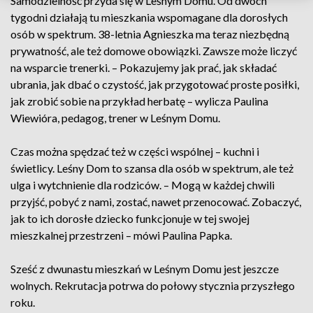
Samodzielność przyda się w Leśnym Domu. Od dwóch
tygodni działają tu mieszkania wspomagane dla dorosłych
osób w spektrum. 38-letnia Agnieszka ma teraz niezbędną
prywatność, ale też domowe obowiązki. Zawsze może liczyć
na wsparcie trenerki. – Pokazujemy jak prać, jak składać
ubrania, jak dbać o czystość, jak przygotować proste posiłki,
jak zrobić sobie na przykład herbatę – wylicza Paulina
Wiewióra, pedagog, trener w Leśnym Domu.
Czas można spędzać też w części wspólnej – kuchni i
świetlicy. Leśny Dom to szansa dla osób w spektrum, ale też
ulga i wytchnienie dla rodziców. – Mogą w każdej chwili
przyjść, pobyć z nami, zostać, nawet przenocować. Zobaczyć,
jak to ich dorosłe dziecko funkcjonuje w tej swojej
mieszkalnej przestrzeni – mówi Paulina Papka.
Sześć z dwunastu mieszkań w Leśnym Domu jest jeszcze
wolnych. Rekrutacja potrwa do połowy stycznia przyszłego
roku.