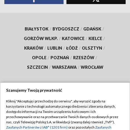
BIAŁYSTOK
/
BYDGOSZCZ
/
GDAŃSK
/
GORZÓW WLKP.
/
KATOWICE
/
KIELCE
/
KRAKÓW
/
LUBLIN
/
ŁÓDŹ
/
OLSZTYN
/
OPOLE
/
POZNAŃ
/
RZESZÓW
/
SZCZECIN
/
WARSZAWA
/
WROCŁAW
Szanujemy Twoją prywatność
Dołącz do nas:
Kliknij "Akceptuję i przechodzę do serwisu", aby wyrazić zgody na
korzystanie z technologii automatycznego śledzenia i zbierania danych,
TVP
dostęp do informacji na Twoim urządzeniu końcowym i ich
Abonament TVP
przechowywanie oraz na przetwarzanie Twoich danych osobowych przez
Regulamin TVP
nas, czyli Telewizję Polską S.A. w likwidacji (zwaną dalej również „TVP”),
Emisja w TVP
Polityka prywatności
Zaufanych Partnerów z IAB* (1201 firm)
oraz pozostałych
Zaufanych