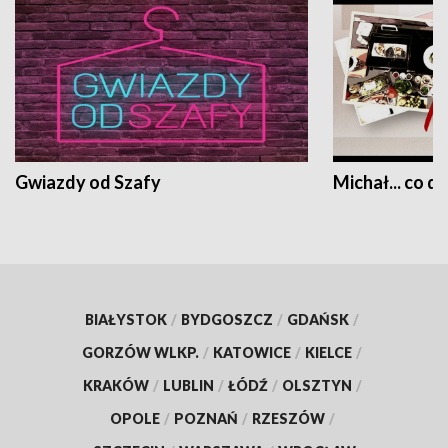
Gwiazdy od Szafy
Michał... co dz
BIAŁYSTOK
/
BYDGOSZCZ
/
GDAŃSK
/
GORZÓW WLKP.
/
KATOWICE
/
KIELCE
/
KRAKÓW
/
LUBLIN
/
ŁÓDŹ
/
OLSZTYN
/
OPOLE
/
POZNAŃ
/
RZESZÓW
/