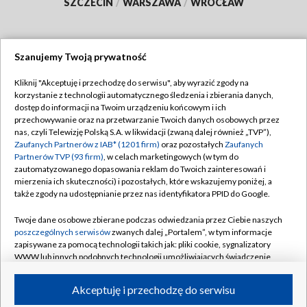
SZCZECIN
/
WARSZAWA
/
WROCŁAW
Szanujemy Twoją prywatność
Dołącz do nas:
Kliknij "Akceptuję i przechodzę do serwisu", aby wyrazić zgody na
korzystanie z technologii automatycznego śledzenia i zbierania danych,
TVP
dostęp do informacji na Twoim urządzeniu końcowym i ich
Abonament TVP
przechowywanie oraz na przetwarzanie Twoich danych osobowych przez
Regulamin TVP
nas, czyli Telewizję Polską S.A. w likwidacji (zwaną dalej również „TVP”),
Emisja w TVP
Zaufanych Partnerów z IAB* (1201 firm)
oraz pozostałych
Zaufanych
Polityka prywatności
Partnerów TVP (93 firm)
, w celach marketingowych (w tym do
Centrum informacji TVP
Moje zgody
zautomatyzowanego dopasowania reklam do Twoich zainteresowań i
mierzenia ich skuteczności) i pozostałych, które wskazujemy poniżej, a
Naziemna Telewizja Cyfrowa
Pomoc
także zgody na udostępnianie przez nas identyfikatora PPID do Google.
Sklep TVP
Biuro reklamy
Twoje dane osobowe zbierane podczas odwiedzania przez Ciebie naszych
Rada Programowa
poszczególnych serwisów
zwanych dalej „Portalem”, w tym informacje
Kontakt
zapisywane za pomocą technologii takich jak: pliki cookie, sygnalizatory
System NOS
WWW lub innych podobnych technologii umożliwiających świadczenie
dopasowanych i bezpiecznych usług, personalizację treści oraz reklam,
Informacje o nadawcy
Kanały
udostępnianie funkcji mediów społecznościowych oraz analizowanie
Akceptuję i przechodzę do serwisu
ruchu w Internecie.
Program dla prasy