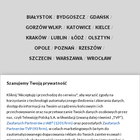
BIAŁYSTOK
/
BYDGOSZCZ
/
GDAŃSK
/
GORZÓW WLKP.
/
KATOWICE
/
KIELCE
/
KRAKÓW
/
LUBLIN
/
ŁÓDŹ
/
OLSZTYN
/
OPOLE
/
POZNAŃ
/
RZESZÓW
/
SZCZECIN
/
WARSZAWA
/
WROCŁAW
Szanujemy Twoją prywatność
Dołącz do nas:
Kliknij "Akceptuję i przechodzę do serwisu", aby wyrazić zgody na
korzystanie z technologii automatycznego śledzenia i zbierania danych,
TVP
dostęp do informacji na Twoim urządzeniu końcowym i ich
Abonament TVP
przechowywanie oraz na przetwarzanie Twoich danych osobowych przez
Regulamin TVP
nas, czyli Telewizję Polską S.A. w likwidacji (zwaną dalej również „TVP”),
Emisja w TVP
Polityka prywatności
Zaufanych Partnerów z IAB* (1201 firm)
oraz pozostałych
Zaufanych
Partnerów TVP (93 firm)
, w celach marketingowych (w tym do
Centrum informacji TVP
Moje zgody
zautomatyzowanego dopasowania reklam do Twoich zainteresowań i
mierzenia ich skuteczności) i pozostałych, które wskazujemy poniżej, a