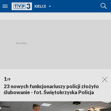
POWRÓT DO
KIELCE
TVP REGIONY
1
/9
23 nowych funkcjonariuszy policji złożyło
ślubowanie - fot. Świętokrzyska Policja