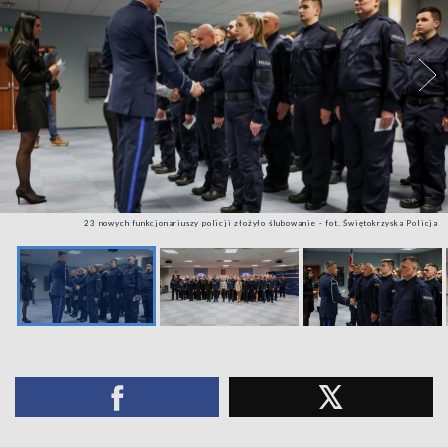
23 nowych funkcjonariuszy policji złożyło ślubowanie - fot. Świętokrzyska Policja