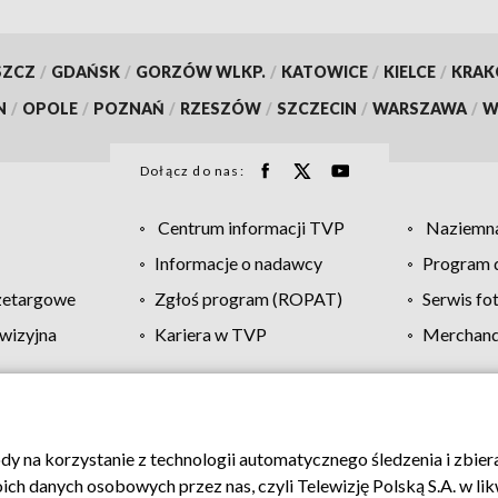
SZCZ
/
GDAŃSK
/
GORZÓW WLKP.
/
KATOWICE
/
KIELCE
/
KRA
N
/
OPOLE
/
POZNAŃ
/
RZESZÓW
/
SZCZECIN
/
WARSZAWA
/
W
Dołącz do nas:
Centrum informacji TVP
Naziemna
Informacje o nadawcy
Program d
zetargowe
Zgłoś program (ROPAT)
Serwis fo
wizyjna
Kariera w TVP
Merchandi
Polityka prywatności
Moje zgody
Pomoc
Biuro re
ody na korzystanie z technologii automatycznego śledzenia i zbie
 danych osobowych przez nas, czyli Telewizję Polską S.A. w likw