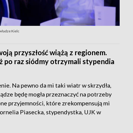
władze Kielc
woją przyszłość wiążą z regionem.
uż po raz siódmy otrzymali stypendia
.
nie. Na pewno da mi taki wiatr w skrzydła,
niądze będę mogła przeznaczyć na potrzeby
bne przyjemności, które zrekompensują mi
ornelia Piasecka, stypendystka, UJK w