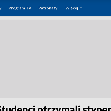
y
Program TV
Patronaty
Więcej
Studenci otrzymali stype