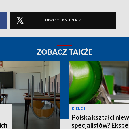
UDOSTĘPNIJ NA X
ZOBACZ TAKŻE
KIELCE
Polska kształci nie
ich
specjalistów? Ekspe