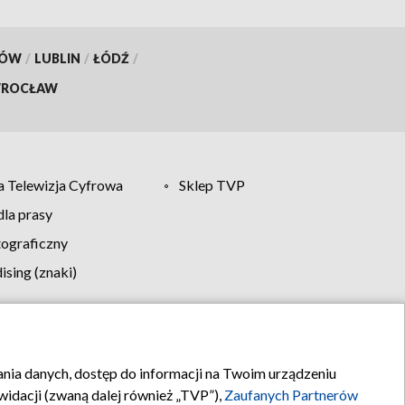
KÓW
/
LUBLIN
/
ŁÓDŹ
/
ROCŁAW
 Telewizja Cyfrowa
Sklep TVP
la prasy
tograficzny
sing (znaki)
klamy
Kontakt
rania danych, dostęp do informacji na Twoim urządzeniu
idacji (zwaną dalej również „TVP”),
Zaufanych Partnerów