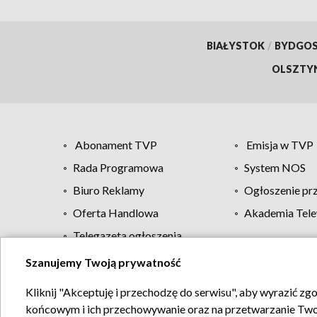
BIAŁYSTOK
/
BYDGO
OLSZTY
Abonament TVP
Emisja w TVP
Rada Programowa
System NOS
Biuro Reklamy
Ogłoszenie pr
Oferta Handlowa
Akademia Tele
Telegazeta ogłoszenia
Szanujemy Twoją prywatność
Regulamin TVP
Kliknij "Akceptuję i przechodzę do serwisu", aby wyrazić zg
końcowym i ich przechowywanie oraz na przetwarzanie Twoich