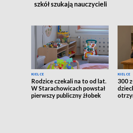
szkół szukają nauczycieli
KIELCE
KIELCE
Rodzice czekali na to od lat.
300 z
W Starachowicach powstał
dziec
pierwszy publiczny żłobek
otrzy