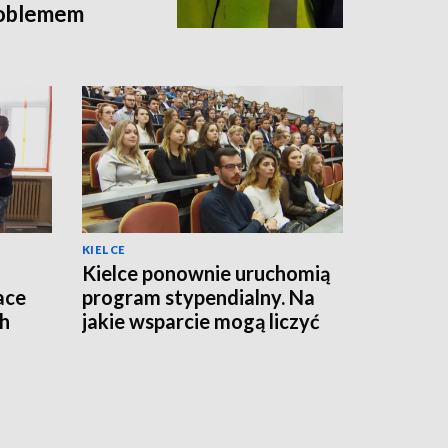
roblemem
KIELCE
Kielce ponownie uruchomią
ace
program stypendialny. Na
ch
jakie wsparcie mogą liczyć
studenci?