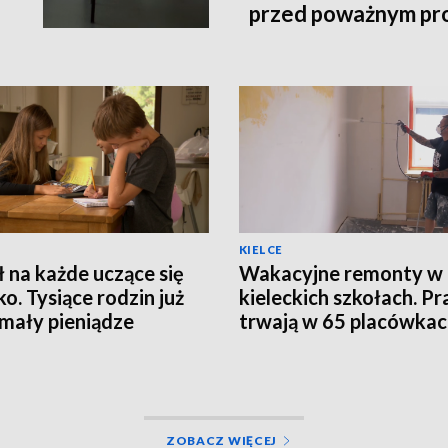
przed poważnym p
KIELCE
ł na każde uczące się
Wakacyjne remonty w
ko. Tysiące rodzin już
kieleckich szkołach. Pr
mały pieniądze
trwają w 65 placówka
ZOBACZ WIĘCEJ