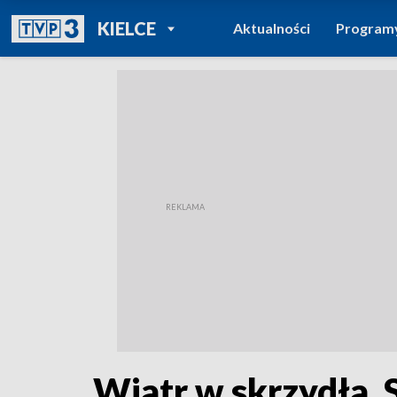
POWRÓT DO
KIELCE
Aktualności
Program
TVP REGIONY
Wiatr w skrzydła. 