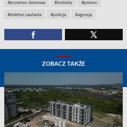
#przemoc domowa
#kobiety
#pomoc
#telefon zaufania
#policja
#agresja
ZOBACZ TAKŻE