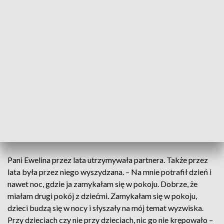
– W każdej sytuacji, gdy czujemy, że ktoś przekracza nasze
granice, że wchodzi w naszą przestrzeń i jest nam wtedy źle,
warto zgłosić się do specjalistów – podkreśla Mariusz
Nowak z Miejskiego Ośrodka Pomocy Rodzinie w Kielcach.
A ci zwracają uwagę, że rodzajów przemocy, której ofiarami
są kobiety, jest wiele. – Może to być przemoc psychiczna,
czyli dokuczanie, nękanie. Może to być przemoc fizyczna,
czyli po prostu bicie, ale może też być przemoc ekonomiczna,
czyli zaniedbywanie potrzeb kobiety – wylicza Edyta
Kowalczyk-Boroń, psycholożka.
Pani Ewelina przez lata utrzymywała partnera. Także przez
lata była przez niego wyszydzana. – Na mnie potrafił dzień i
nawet noc, gdzie ja zamykałam się w pokoju. Dobrze, że
miałam drugi pokój z dziećmi. Zamykałam się w pokoju,
dzieci budzą się w nocy i słyszały na mój temat wyzwiska.
Przy dzieciach czy nie przy dzieciach, nic go nie krępowało –