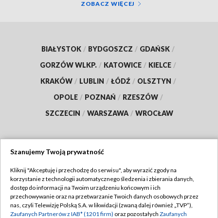
ZOBACZ WIĘCEJ
BIAŁYSTOK
/
BYDGOSZCZ
/
GDAŃSK
/
GORZÓW WLKP.
/
KATOWICE
/
KIELCE
/
KRAKÓW
/
LUBLIN
/
ŁÓDŹ
/
OLSZTYN
/
OPOLE
/
POZNAŃ
/
RZESZÓW
/
SZCZECIN
/
WARSZAWA
/
WROCŁAW
Szanujemy Twoją prywatność
Dołącz do nas:
Kliknij "Akceptuję i przechodzę do serwisu", aby wyrazić zgody na
korzystanie z technologii automatycznego śledzenia i zbierania danych,
TVP
dostęp do informacji na Twoim urządzeniu końcowym i ich
Abonament TVP
przechowywanie oraz na przetwarzanie Twoich danych osobowych przez
Regulamin TVP
nas, czyli Telewizję Polską S.A. w likwidacji (zwaną dalej również „TVP”),
Emisja w TVP
Polityka prywatności
Zaufanych Partnerów z IAB* (1201 firm)
oraz pozostałych
Zaufanych