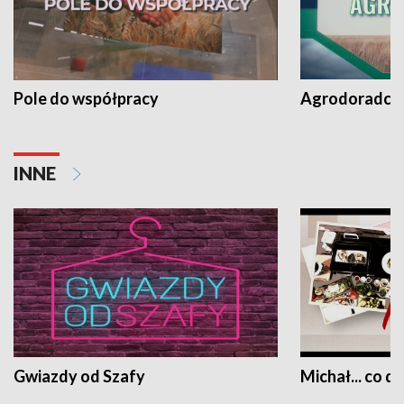
Pole do współpracy
Agrodoradcy 
INNE
Gwiazdy od Szafy
Michał... co dz