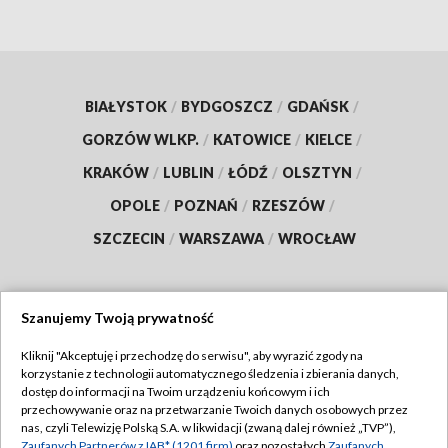
BIAŁYSTOK
/
BYDGOSZCZ
/
GDAŃSK
/
GORZÓW WLKP.
/
KATOWICE
/
KIELCE
/
KRAKÓW
/
LUBLIN
/
ŁÓDŹ
/
OLSZTYN
/
OPOLE
/
POZNAŃ
/
RZESZÓW
/
SZCZECIN
/
WARSZAWA
/
WROCŁAW
Szanujemy Twoją prywatność
Dołącz do nas:
Kliknij "Akceptuję i przechodzę do serwisu", aby wyrazić zgody na
korzystanie z technologii automatycznego śledzenia i zbierania danych,
TVP
dostęp do informacji na Twoim urządzeniu końcowym i ich
Abonament TVP
przechowywanie oraz na przetwarzanie Twoich danych osobowych przez
Regulamin TVP
nas, czyli Telewizję Polską S.A. w likwidacji (zwaną dalej również „TVP”),
Emisja w TVP
Zaufanych Partnerów z IAB* (1201 firm)
oraz pozostałych
Zaufanych
Polityka prywatności