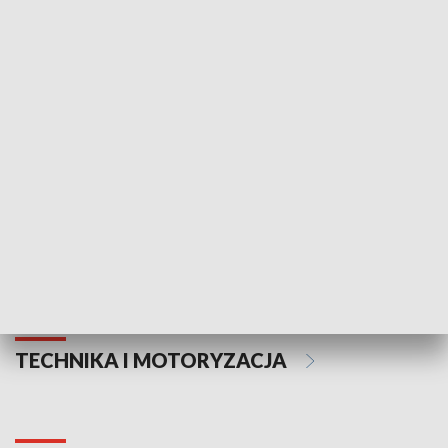
KULTURA I SZTUKA
Informator kulturalny
Drzwi do kult
TECHNIKA I MOTORYZACJA