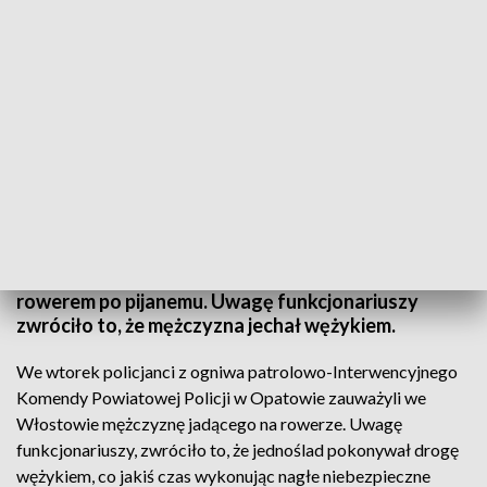
2500 złotych mandatu za jazdę rowerem po alkoholu
2500 złotych mandatu musi zapłacić 45-latek z
gminy Lipnik, którego policja zatrzymała na jeździe
rowerem po pijanemu. Uwagę funkcjonariuszy
zwróciło to, że mężczyzna jechał wężykiem.
We wtorek policjanci z ogniwa patrolowo-Interwencyjnego
Komendy Powiatowej Policji w Opatowie zauważyli we
Włostowie mężczyznę jadącego na rowerze. Uwagę
funkcjonariuszy, zwróciło to, że jednoślad pokonywał drogę
wężykiem, co jakiś czas wykonując nagłe niebezpieczne