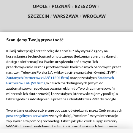
OPOLE
/
POZNAŃ
/
RZESZÓW
/
SZCZECIN
/
WARSZAWA
/
WROCŁAW
Szanujemy Twoją prywatność
Dołącz do nas:
Kliknij "Akceptuję i przechodzę do serwisu", aby wyrazić zgody na
korzystanie z technologii automatycznego śledzenia i zbierania danych,
TVP
dostęp do informacji na Twoim urządzeniu końcowym i ich
Abonament TVP
przechowywanie oraz na przetwarzanie Twoich danych osobowych przez
Regulamin TVP
nas, czyli Telewizję Polską S.A. w likwidacji (zwaną dalej również „TVP”),
Emisja w TVP
Polityka prywatności
Zaufanych Partnerów z IAB* (1201 firm)
oraz pozostałych
Zaufanych
Partnerów TVP (93 firm)
, w celach marketingowych (w tym do
Centrum informacji TVP
Moje zgody
zautomatyzowanego dopasowania reklam do Twoich zainteresowań i
mierzenia ich skuteczności) i pozostałych, które wskazujemy poniżej, a
Naziemna Telewizja Cyfrowa
Pomoc
także zgody na udostępnianie przez nas identyfikatora PPID do Google.
Sklep TVP
Biuro reklamy
Twoje dane osobowe zbierane podczas odwiedzania przez Ciebie naszych
Rada Programowa
Kontakt
poszczególnych serwisów
zwanych dalej „Portalem”, w tym informacje
zapisywane za pomocą technologii takich jak: pliki cookie, sygnalizatory
System NOS
WWW lub innych podobnych technologii umożliwiających świadczenie
dopasowanych i bezpiecznych usług, personalizację treści oraz reklam,