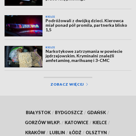
KIELCE
Podróżowali z dwójką dzieci. Kierowca
miał ponad pół promila, partnerka blisko
1,5
KIELCE
Narkotykowe zatrzymania w powiecie
jędrzejowskim. Kryminalni znaleźli
amfetaminę, marihuanę i 3-CMC
ZOBACZ WIĘCEJ
BIAŁYSTOK
/
BYDGOSZCZ
/
GDAŃSK
/
GORZÓW WLKP.
/
KATOWICE
/
KIELCE
/
KRAKÓW
/
LUBLIN
/
ŁÓDŹ
/
OLSZTYN
/