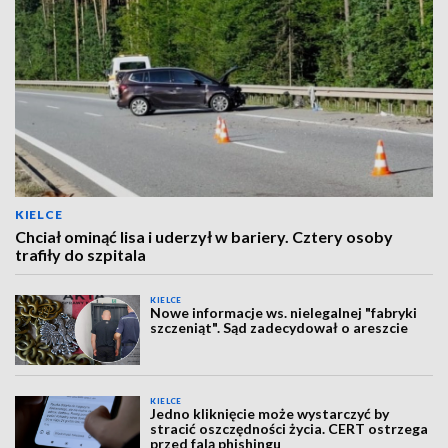
KIELCE
Chciał ominąć lisa i uderzył w bariery. Cztery osoby
trafiły do szpitala
KIELCE
Nowe informacje ws. nielegalnej "fabryki
szczeniąt". Sąd zadecydował o areszcie
KIELCE
Jedno kliknięcie może wystarczyć by
stracić oszczędności życia. CERT ostrzega
przed falą phishingu