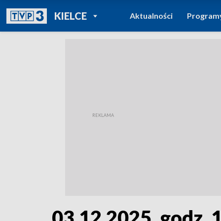
POWRÓT DO
KIELCE
Aktualności
Program
TVP REGIONY
03.12.2025, godz. 