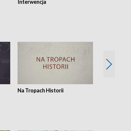
Interwencja
Fakty i Opin
Na Tropach Historii
Szept ziemi