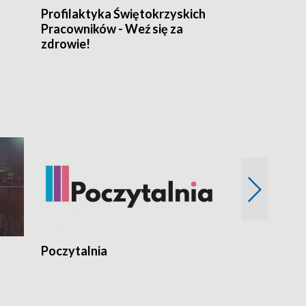
Profilaktyka Świętokrzyskich
Misja: Pacjen
Pracowników - Weź się za
zdrowie!
Poczytalnia
Koncerty TV