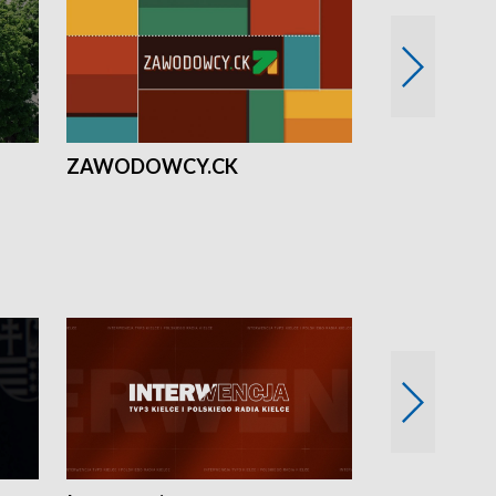
ZAWODOWCY.CK
Solidarni z U