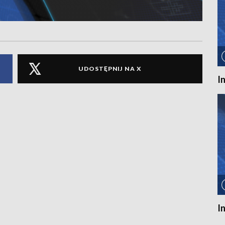
UDOSTĘPNIJ NA X
I
I