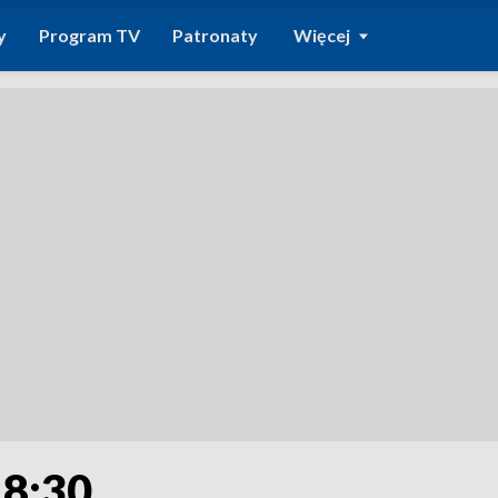
y
Program TV
Patronaty
Więcej
18:30