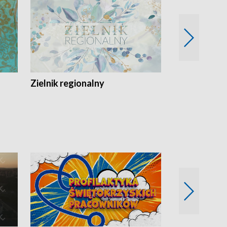
Zielnik regionalny
EkoLogiczni