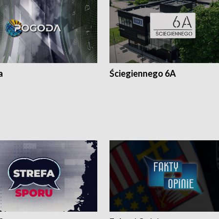
a
Ściegiennego 6A