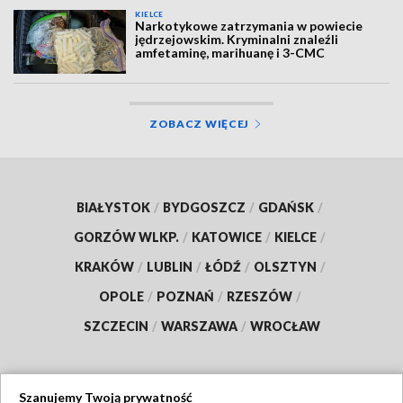
KIELCE
Narkotykowe zatrzymania w powiecie
jędrzejowskim. Kryminalni znaleźli
amfetaminę, marihuanę i 3-CMC
ZOBACZ WIĘCEJ
BIAŁYSTOK
/
BYDGOSZCZ
/
GDAŃSK
/
GORZÓW WLKP.
/
KATOWICE
/
KIELCE
/
KRAKÓW
/
LUBLIN
/
ŁÓDŹ
/
OLSZTYN
/
OPOLE
/
POZNAŃ
/
RZESZÓW
/
SZCZECIN
/
WARSZAWA
/
WROCŁAW
Szanujemy Twoją prywatność