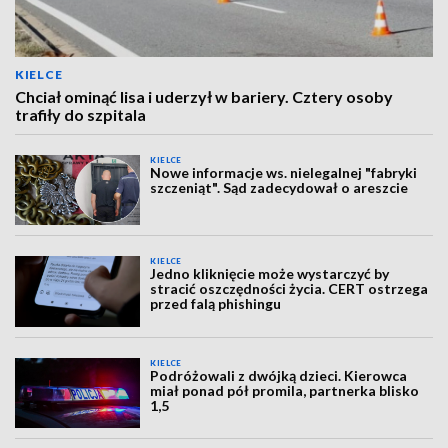
KIELCE
Chciał ominąć lisa i uderzył w bariery. Cztery osoby
trafiły do szpitala
KIELCE
Nowe informacje ws. nielegalnej "fabryki
szczeniąt". Sąd zadecydował o areszcie
KIELCE
Jedno kliknięcie może wystarczyć by
stracić oszczędności życia. CERT ostrzega
przed falą phishingu
KIELCE
Podróżowali z dwójką dzieci. Kierowca
miał ponad pół promila, partnerka blisko
1,5