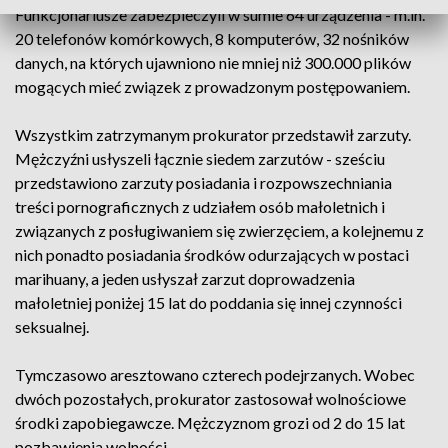
Funkcjonariusze zabezpieczyli w sumie 64 urządzenia - m.in.
20 telefonów komórkowych, 8 komputerów, 32 nośników
danych, na których ujawniono nie mniej niż 300.000 plików
mogących mieć związek z prowadzonym postępowaniem.
Wszystkim zatrzymanym prokurator przedstawił zarzuty.
Mężczyźni usłyszeli łącznie siedem zarzutów - sześciu
przedstawiono zarzuty posiadania i rozpowszechniania
treści pornograficznych z udziałem osób małoletnich i
związanych z posługiwaniem się zwierzęciem, a kolejnemu z
nich ponadto posiadania środków odurzających w postaci
marihuany, a jeden usłyszał zarzut doprowadzenia
małoletniej poniżej 15 lat do poddania się innej czynności
seksualnej.
Tymczasowo aresztowano czterech podejrzanych. Wobec
dwóch pozostałych, prokurator zastosował wolnościowe
środki zapobiegawcze. Mężczyznom grozi od 2 do 15 lat
pozbawienia wolności.