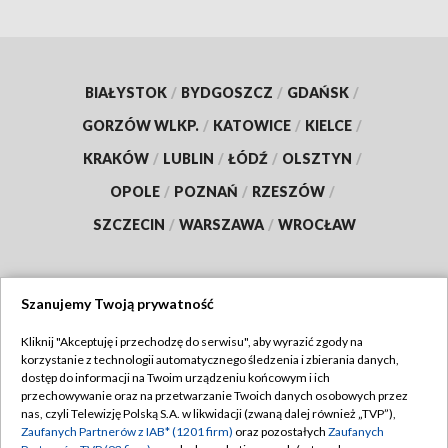
BIAŁYSTOK
/
BYDGOSZCZ
/
GDAŃSK
/
GORZÓW WLKP.
/
KATOWICE
/
KIELCE
/
KRAKÓW
/
LUBLIN
/
ŁÓDŹ
/
OLSZTYN
/
OPOLE
/
POZNAŃ
/
RZESZÓW
/
SZCZECIN
/
WARSZAWA
/
WROCŁAW
Szanujemy Twoją prywatność
Dołącz do nas:
Kliknij "Akceptuję i przechodzę do serwisu", aby wyrazić zgody na
korzystanie z technologii automatycznego śledzenia i zbierania danych,
TVP
dostęp do informacji na Twoim urządzeniu końcowym i ich
Abonament TVP
przechowywanie oraz na przetwarzanie Twoich danych osobowych przez
Regulamin TVP
nas, czyli Telewizję Polską S.A. w likwidacji (zwaną dalej również „TVP”),
Emisja w TVP
Zaufanych Partnerów z IAB* (1201 firm)
oraz pozostałych
Zaufanych
Polityka prywatności