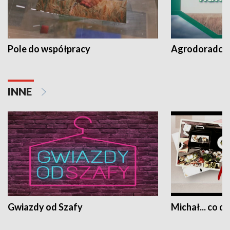
Pole do współpracy
Agrodoradcy 
INNE
Gwiazdy od Szafy
Michał... co dz