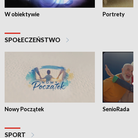
W obiektywie
Portrety
SPOŁECZEŃSTWO
Nowy Początek
SenioRada
SPORT