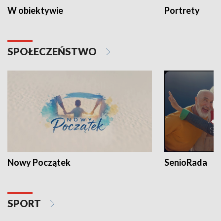
W obiektywie
Portrety
SPOŁECZEŃSTWO
Nowy Początek
SenioRada
SPORT