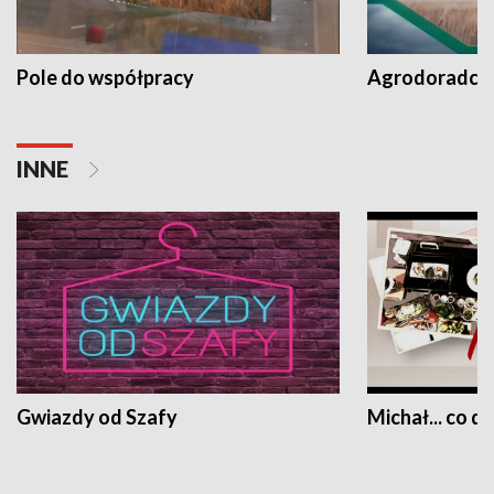
Pole do współpracy
Agrodoradcy 
INNE
Gwiazdy od Szafy
Michał... co dz