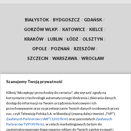
BIAŁYSTOK
/
BYDGOSZCZ
/
GDAŃSK
/
GORZÓW WLKP.
/
KATOWICE
/
KIELCE
/
KRAKÓW
/
LUBLIN
/
ŁÓDŹ
/
OLSZTYN
/
OPOLE
/
POZNAŃ
/
RZESZÓW
/
SZCZECIN
/
WARSZAWA
/
WROCŁAW
Szanujemy Twoją prywatność
Dołącz do nas:
Kliknij "Akceptuję i przechodzę do serwisu", aby wyrazić zgody na
korzystanie z technologii automatycznego śledzenia i zbierania danych,
TVP
dostęp do informacji na Twoim urządzeniu końcowym i ich
Abonament TVP
przechowywanie oraz na przetwarzanie Twoich danych osobowych przez
Regulamin TVP
nas, czyli Telewizję Polską S.A. w likwidacji (zwaną dalej również „TVP”),
Emisja w TVP
Zaufanych Partnerów z IAB* (1201 firm)
oraz pozostałych
Zaufanych
Polityka prywatności
Partnerów TVP (93 firm)
, w celach marketingowych (w tym do
Centrum informacji TVP
Moje zgody
zautomatyzowanego dopasowania reklam do Twoich zainteresowań i