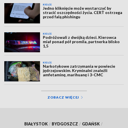
KIELCE
Jedno kliknięcie może wystarczyć by
stracić oszczędności życia. CERT ostrzega
przed falą phishingu
KIELCE
Podróżowali z dwójką dzieci. Kierowca
miał ponad pół promila, partnerka blisko
1,5
KIELCE
Narkotykowe zatrzymania w powiecie
jędrzejowskim. Kryminalni znaleźli
amfetaminę, marihuanę i 3-CMC
ZOBACZ WIĘCEJ
BIAŁYSTOK
/
BYDGOSZCZ
/
GDAŃSK
/