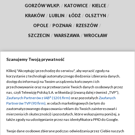
GORZÓW WLKP.
/
KATOWICE
/
KIELCE
/
KRAKÓW
/
LUBLIN
/
ŁÓDŹ
/
OLSZTYN
/
OPOLE
/
POZNAŃ
/
RZESZÓW
/
SZCZECIN
/
WARSZAWA
/
WROCŁAW
Szanujemy Twoją prywatność
Dołącz do nas:
Kliknij "Akceptuję i przechodzę do serwisu", aby wyrazić zgody na
korzystanie z technologii automatycznego śledzenia i zbierania danych,
TVP
dostęp do informacji na Twoim urządzeniu końcowym i ich
Abonament TVP
przechowywanie oraz na przetwarzanie Twoich danych osobowych przez
Regulamin TVP
nas, czyli Telewizję Polską S.A. w likwidacji (zwaną dalej również „TVP”),
Emisja w TVP
Polityka prywatności
Zaufanych Partnerów z IAB* (1201 firm)
oraz pozostałych
Zaufanych
Partnerów TVP (93 firm)
, w celach marketingowych (w tym do
Centrum informacji TVP
Moje zgody
zautomatyzowanego dopasowania reklam do Twoich zainteresowań i
mierzenia ich skuteczności) i pozostałych, które wskazujemy poniżej, a
Naziemna Telewizja Cyfrowa
Pomoc
także zgody na udostępnianie przez nas identyfikatora PPID do Google.
Sklep TVP
Biuro reklamy
Twoje dane osobowe zbierane podczas odwiedzania przez Ciebie naszych