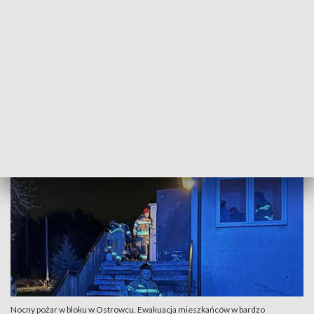
Na miejsce pierwsza przyjechała załoga ratownictwa
medycznego, która niezwłocznie rozpoczęła ewakuację
mieszkańców z zadymionej klatki schodowej. Później akcje
kontynuowała straż pożarna.
W akcji brały udział cztery zastępy PSP, dwa patrole Policji
oraz dwie załogi ZRM.
Nocny pożar w bloku w Ostrowcu. Ewakuacja mieszkańców w bardzo