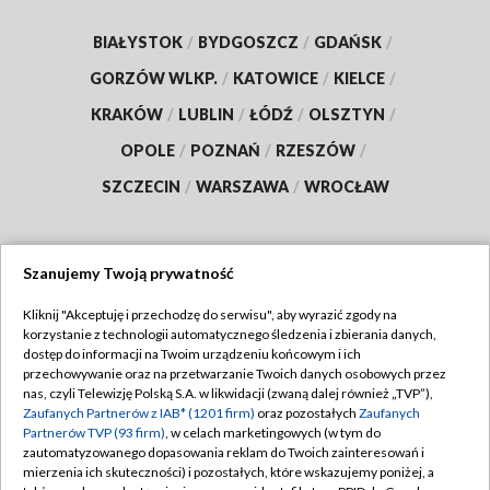
BIAŁYSTOK
/
BYDGOSZCZ
/
GDAŃSK
/
GORZÓW WLKP.
/
KATOWICE
/
KIELCE
/
KRAKÓW
/
LUBLIN
/
ŁÓDŹ
/
OLSZTYN
/
OPOLE
/
POZNAŃ
/
RZESZÓW
/
SZCZECIN
/
WARSZAWA
/
WROCŁAW
Szanujemy Twoją prywatność
Dołącz do nas:
Kliknij "Akceptuję i przechodzę do serwisu", aby wyrazić zgody na
korzystanie z technologii automatycznego śledzenia i zbierania danych,
TVP
dostęp do informacji na Twoim urządzeniu końcowym i ich
Abonament TVP
przechowywanie oraz na przetwarzanie Twoich danych osobowych przez
Regulamin TVP
nas, czyli Telewizję Polską S.A. w likwidacji (zwaną dalej również „TVP”),
Emisja w TVP
Polityka prywatności
Zaufanych Partnerów z IAB* (1201 firm)
oraz pozostałych
Zaufanych
Partnerów TVP (93 firm)
, w celach marketingowych (w tym do
Centrum informacji TVP
Moje zgody
zautomatyzowanego dopasowania reklam do Twoich zainteresowań i
mierzenia ich skuteczności) i pozostałych, które wskazujemy poniżej, a
Naziemna Telewizja Cyfrowa
Pomoc