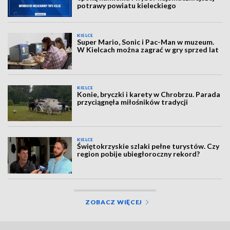
potrawy powiatu kieleckiego
KIELCE
Super Mario, Sonic i Pac-Man w muzeum.
W Kielcach można zagrać w gry sprzed lat
KIELCE
Konie, bryczki i karety w Chrobrzu. Parada
przyciągnęła miłośników tradycji
KIELCE
Świętokrzyskie szlaki pełne turystów. Czy
region pobije ubiegłoroczny rekord?
ZOBACZ WIĘCEJ