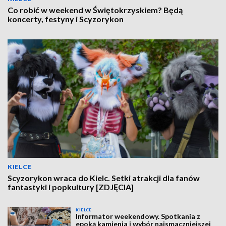
Co robić w weekend w Świętokrzyskiem? Będą
koncerty, festyny i Scyzorykon
KIELCE
Scyzorykon wraca do Kielc. Setki atrakcji dla fanów
fantastyki i popkultury [ZDJĘCIA]
KIELCE
Informator weekendowy. Spotkania z
epoką kamienia i wybór najsmaczniejszej