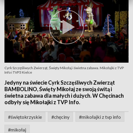
Cyrk Szczęśliwych Zwierząt, Święty Mikołaj i świetna zabawa. Mikołajki z TVP
Info i TVP3 Kielce
Jedyny na świecie Cyrk Szczęśliwych Zwierząt
BAMBOLINO, Święty Mikołaj ze swoją świtą i
świetna zabawa dla małych i dużych. W Chęcinach
odbyły się Mikołajki z TVP Info.
#świętokrzyskie
#chęciny
#mikołajki z tvp info
#mikołaj