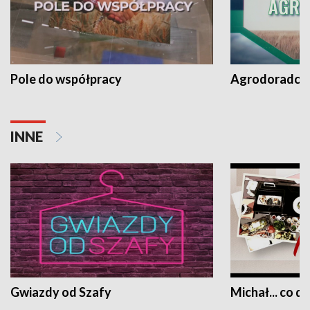
Pole do współpracy
Agrodoradcy 
INNE
Gwiazdy od Szafy
Michał... co dz