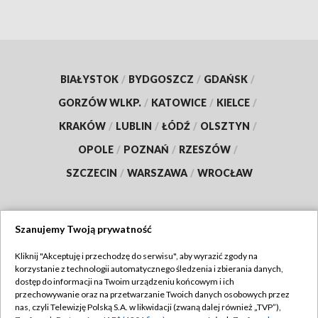
BIAŁYSTOK
/
BYDGOSZCZ
/
GDAŃSK
/
GORZÓW WLKP.
/
KATOWICE
/
KIELCE
/
KRAKÓW
/
LUBLIN
/
ŁÓDŹ
/
OLSZTYN
/
OPOLE
/
POZNAŃ
/
RZESZÓW
/
SZCZECIN
/
WARSZAWA
/
WROCŁAW
Szanujemy Twoją prywatność
Dołącz do nas:
Kliknij "Akceptuję i przechodzę do serwisu", aby wyrazić zgody na
korzystanie z technologii automatycznego śledzenia i zbierania danych,
TVP
dostęp do informacji na Twoim urządzeniu końcowym i ich
Abonament TVP
przechowywanie oraz na przetwarzanie Twoich danych osobowych przez
Regulamin TVP
nas, czyli Telewizję Polską S.A. w likwidacji (zwaną dalej również „TVP”),
Emisja w TVP