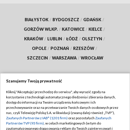
BIAŁYSTOK
/
BYDGOSZCZ
/
GDAŃSK
/
GORZÓW WLKP.
/
KATOWICE
/
KIELCE
/
KRAKÓW
/
LUBLIN
/
ŁÓDŹ
/
OLSZTYN
/
OPOLE
/
POZNAŃ
/
RZESZÓW
/
SZCZECIN
/
WARSZAWA
/
WROCŁAW
Szanujemy Twoją prywatność
Dołącz do nas:
Kliknij "Akceptuję i przechodzę do serwisu", aby wyrazić zgody na
korzystanie z technologii automatycznego śledzenia i zbierania danych,
TVP
dostęp do informacji na Twoim urządzeniu końcowym i ich
Abonament TVP
przechowywanie oraz na przetwarzanie Twoich danych osobowych przez
Regulamin TVP
nas, czyli Telewizję Polską S.A. w likwidacji (zwaną dalej również „TVP”),
Emisja w TVP
Zaufanych Partnerów z IAB* (1201 firm)
oraz pozostałych
Zaufanych
Polityka prywatności
Partnerów TVP (93 firm)
, w celach marketingowych (w tym do
Centrum informacji TVP
Moje zgody
zautomatyzowanego dopasowania reklam do Twoich zainteresowań i