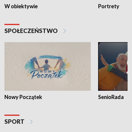
W obiektywie
Portrety
SPOŁECZEŃSTWO
Nowy Początek
SenioRada
SPORT