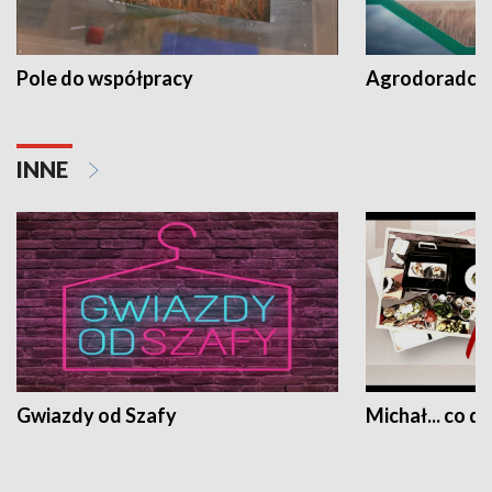
Pole do współpracy
Agrodoradcy 
INNE
Gwiazdy od Szafy
Michał... co dz