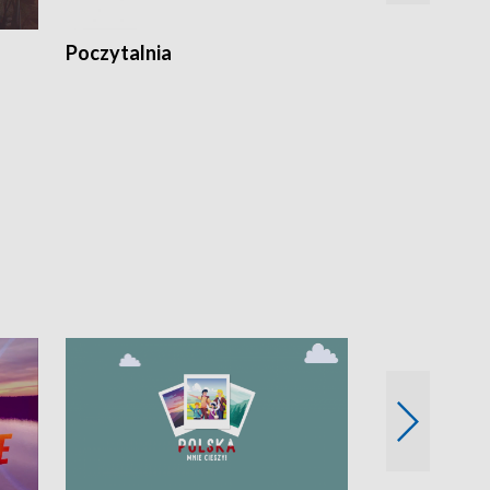
Poczytalnia
Koncerty TV