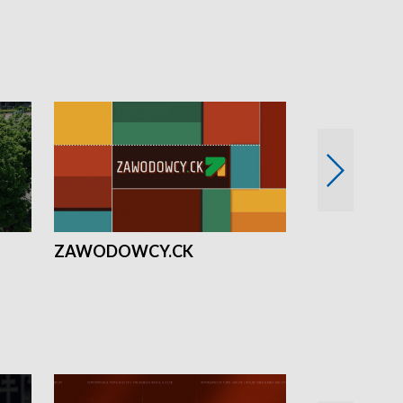
ZAWODOWCY.CK
Solidarni z U