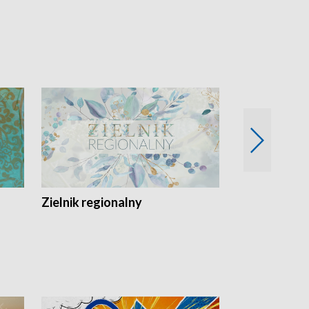
Zielnik regionalny
EkoLogiczni