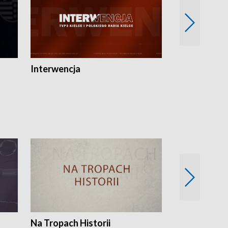
Interwencja
Fakty i Opin
Na Tropach Historii
Szept ziemi