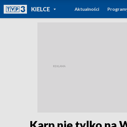
POWRÓT DO
KIELCE
Aktualności
Program
TVP REGIONY
Karp nie tylko na 