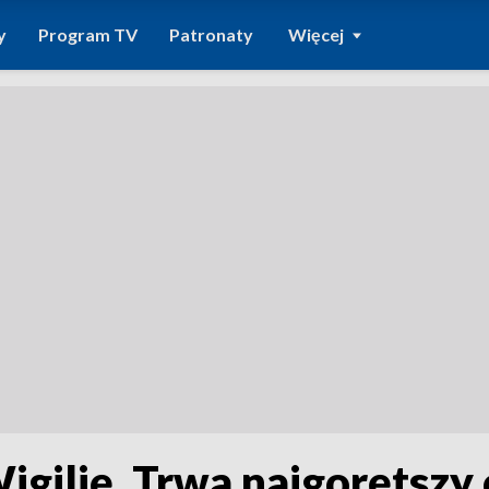
y
Program TV
Patronaty
Więcej
Wigilię. Trwa najgorętsz