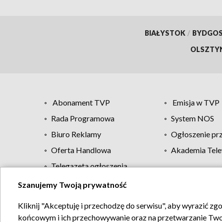
BIAŁYSTOK
/
BYDGO
OLSZTY
Abonament TVP
Emisja w TVP
Rada Programowa
System NOS
Biuro Reklamy
Ogłoszenie pr
Oferta Handlowa
Akademia Tele
Telegazeta ogłoszenia
Szanujemy Twoją prywatność
Regulamin TVP
Kliknij "Akceptuję i przechodzę do serwisu", aby wyrazić zg
końcowym i ich przechowywanie oraz na przetwarzanie Twoich