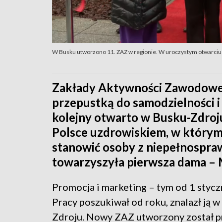
W Busku utworzono 11. ZAZ w regionie. W uroczystym otwarciu 
Zakłady Aktywności Zawodowej t
przepustką do samodzielności i 
kolejny otwarto w Busku-Zdroj
Polsce uzdrowiskiem, w który
stanowić osoby z niepełnospra
towarzyszyła pierwsza dama –
Promocja i marketing – tym od 1 styc
Pracy poszukiwał od roku, znalazł ją
Zdroju. Nowy ZAZ utworzony został p