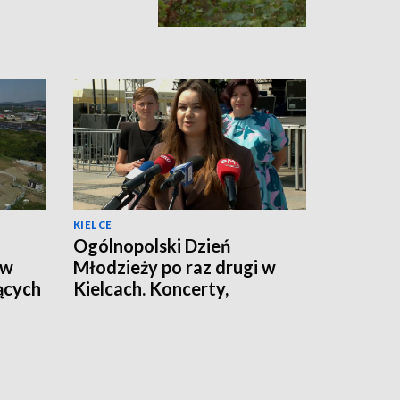
KIELCE
Ogólnopolski Dzień
 w
Młodzieży po raz drugi w
jących
Kielcach. Koncerty,
warsztaty i spotkania