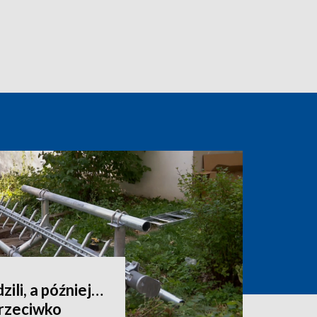
ili, a później…
przeciwko