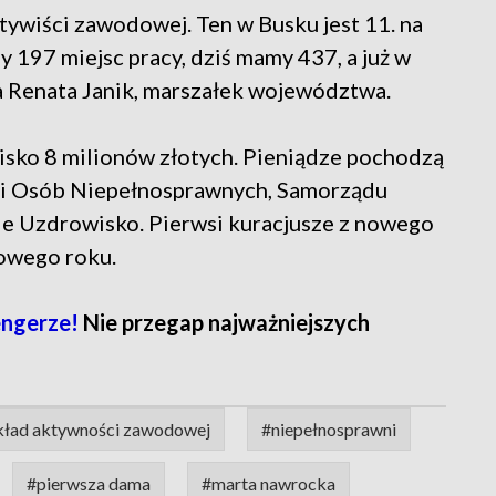
ktywiści zawodowej. Ten w Busku jest 11. na
 197 miejsc pracy, dziś mamy 437, a już w
ła Renata Janik, marszałek województwa.
isko 8 milionów złotych. Pieniądze pochodzą
ji Osób Niepełnosprawnych, Samorządu
ie Uzdrowisko. Pierwsi kuracjusze z nowego
nowego roku.
engerze!
Nie przegap najważniejszych
kład aktywności zawodowej
#niepełnosprawni
#pierwsza dama
#marta nawrocka