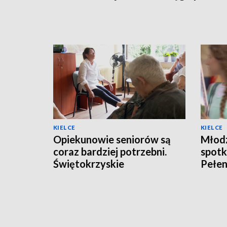
KIELCE
KIELCE
Opiekunowie seniorów są
Młodz
coraz bardziej potrzebni.
spotka
Świętokrzyskie
Pełen
społeczeństwo się starzeje
Młod