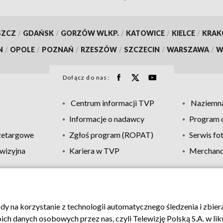
SZCZ
/
GDAŃSK
/
GORZÓW WLKP.
/
KATOWICE
/
KIELCE
/
KRA
N
/
OPOLE
/
POZNAŃ
/
RZESZÓW
/
SZCZECIN
/
WARSZAWA
/
W
Dołącz do nas:
Centrum informacji TVP
Naziemna
Informacje o nadawcy
Program d
zetargowe
Zgłoś program (ROPAT)
Serwis fo
wizyjna
Kariera w TVP
Merchandi
Polityka prywatności
Moje zgody
Pomoc
Biuro re
ody na korzystanie z technologii automatycznego śledzenia i zbie
 danych osobowych przez nas, czyli Telewizję Polską S.A. w likw