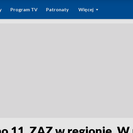
y
Program TV
Patronaty
Więcej
 11. ZAZ w regionie. W