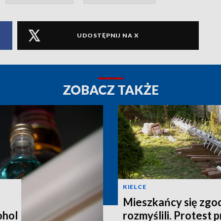
UDOSTĘPNIJ NA X
ZOBACZ TAKŻE
KIELCE
Mieszkańcy się zgodz
ohol
rozmyślili. Protest 