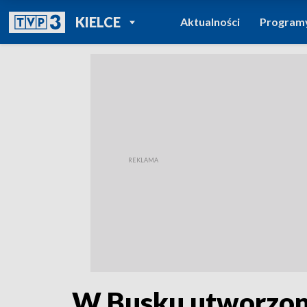
POWRÓT DO
KIELCE
Aktualności
Program
TVP REGIONY
W Busku utworzono