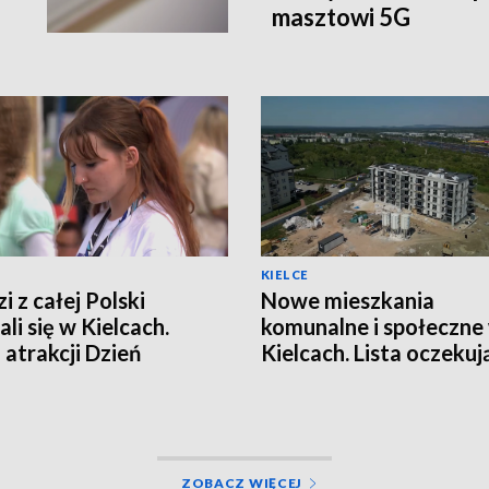
masztowi 5G
KIELCE
i z całej Polski
Nowe mieszkania
li się w Kielcach.
komunalne i społeczne
 atrakcji Dzień
Kielcach. Lista oczeku
zieży
jest długa
ZOBACZ WIĘCEJ