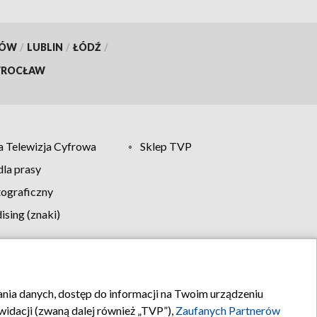
KÓW
/
LUBLIN
/
ŁÓDŹ
/
ROCŁAW
 Telewizja Cyfrowa
Sklep TVP
la prasy
tograficzny
sing (znaki)
klamy
Kontakt
rania danych, dostęp do informacji na Twoim urządzeniu
idacji (zwaną dalej również „TVP”),
Zaufanych Partnerów