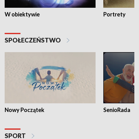
W obiektywie
Portrety
SPOŁECZEŃSTWO
Nowy Początek
SenioRada
SPORT