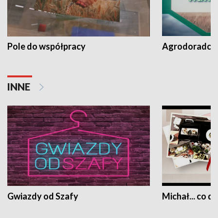
Pole do współpracy
Agrodoradcy 
INNE
Gwiazdy od Szafy
Michał... co dz