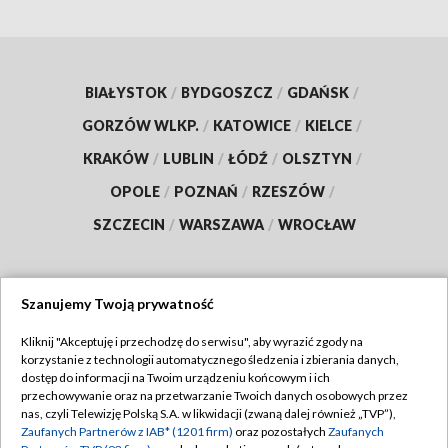
BIAŁYSTOK
/
BYDGOSZCZ
/
GDAŃSK
/
GORZÓW WLKP.
/
KATOWICE
/
KIELCE
/
KRAKÓW
/
LUBLIN
/
ŁÓDŹ
/
OLSZTYN
/
OPOLE
/
POZNAŃ
/
RZESZÓW
/
SZCZECIN
/
WARSZAWA
/
WROCŁAW
Szanujemy Twoją prywatność
Dołącz do nas:
Kliknij "Akceptuję i przechodzę do serwisu", aby wyrazić zgody na
korzystanie z technologii automatycznego śledzenia i zbierania danych,
TVP
dostęp do informacji na Twoim urządzeniu końcowym i ich
Abonament TVP
przechowywanie oraz na przetwarzanie Twoich danych osobowych przez
Regulamin TVP
nas, czyli Telewizję Polską S.A. w likwidacji (zwaną dalej również „TVP”),
Emisja w TVP
Zaufanych Partnerów z IAB* (1201 firm)
oraz pozostałych
Zaufanych
Polityka prywatności