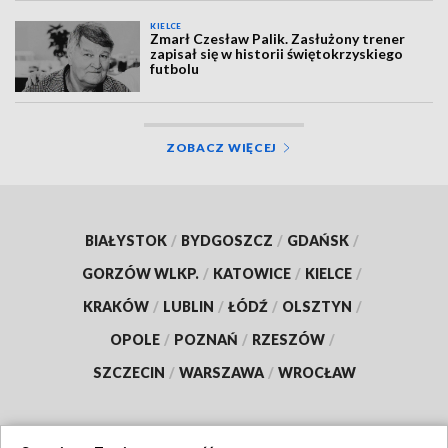
KIELCE
Zmarł Czesław Palik. Zasłużony trener
zapisał się w historii świętokrzyskiego
futbolu
ZOBACZ WIĘCEJ
BIAŁYSTOK
/
BYDGOSZCZ
/
GDAŃSK
/
GORZÓW WLKP.
/
KATOWICE
/
KIELCE
/
KRAKÓW
/
LUBLIN
/
ŁÓDŹ
/
OLSZTYN
/
OPOLE
/
POZNAŃ
/
RZESZÓW
/
SZCZECIN
/
WARSZAWA
/
WROCŁAW