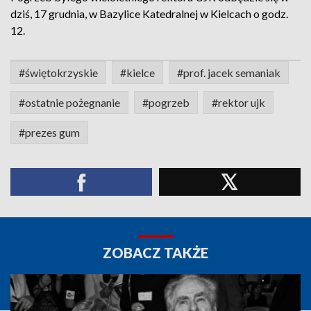
dziś, 17 grudnia, w Bazylice Katedralnej w Kielcach o godz.
12.
#świętokrzyskie
#kielce
#prof. jacek semaniak
#ostatnie pożegnanie
#pogrzeb
#rektor ujk
#prezes gum
ZOBACZ TAKŻE