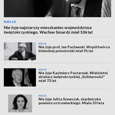
KIELCE
Nie żyje najstarszy mieszkaniec województwa
świętokrzyskiego. Wacław Smardz miał 106 lat
KIELCE
Nie żyje prof. Jan Pacławski. Współtwórca
kieleckiej polonistyki miał 91 lat
KIELCE
Nie żyje Kazimierz Pasternak. Wieloletni
działacz świętokrzyskiej „Solidarności”
miał 73 lat
KIELCE
Nie żyje Julita Szewczyk, skarbniczka
powiatu ostrowieckiego. Miała 53 lata