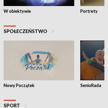
W obiektywie
Portrety
SPOŁECZEŃSTWO
Nowy Początek
SenioRada
SPORT