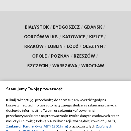
BIAŁYSTOK
/
BYDGOSZCZ
/
GDAŃSK
/
GORZÓW WLKP.
/
KATOWICE
/
KIELCE
/
KRAKÓW
/
LUBLIN
/
ŁÓDŹ
/
OLSZTYN
/
OPOLE
/
POZNAŃ
/
RZESZÓW
/
SZCZECIN
/
WARSZAWA
/
WROCŁAW
Szanujemy Twoją prywatność
Dołącz do nas:
Kliknij "Akceptuję i przechodzę do serwisu", aby wyrazić zgody na
korzystanie z technologii automatycznego śledzenia i zbierania danych,
TVP
dostęp do informacji na Twoim urządzeniu końcowym i ich
Abonament TVP
przechowywanie oraz na przetwarzanie Twoich danych osobowych przez
Regulamin TVP
nas, czyli Telewizję Polską S.A. w likwidacji (zwaną dalej również „TVP”),
Emisja w TVP
Zaufanych Partnerów z IAB* (1201 firm)
oraz pozostałych
Zaufanych
Polityka prywatności