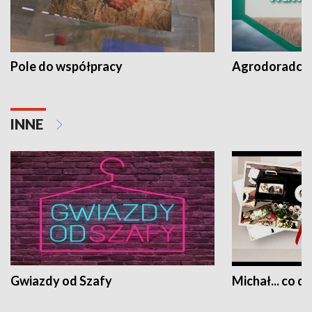
Pole do współpracy
Agrodoradcy 
INNE
Gwiazdy od Szafy
Michał... co dz