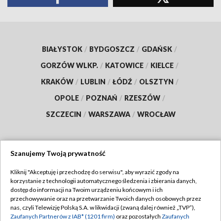
BIAŁYSTOK
/
BYDGOSZCZ
/
GDAŃSK
/
GORZÓW WLKP.
/
KATOWICE
/
KIELCE
/
KRAKÓW
/
LUBLIN
/
ŁÓDŹ
/
OLSZTYN
/
OPOLE
/
POZNAŃ
/
RZESZÓW
/
SZCZECIN
/
WARSZAWA
/
WROCŁAW
Szanujemy Twoją prywatność
Dołącz do nas:
Kliknij "Akceptuję i przechodzę do serwisu", aby wyrazić zgody na
korzystanie z technologii automatycznego śledzenia i zbierania danych,
TVP
dostęp do informacji na Twoim urządzeniu końcowym i ich
Abonament TVP
przechowywanie oraz na przetwarzanie Twoich danych osobowych przez
Regulamin TVP
nas, czyli Telewizję Polską S.A. w likwidacji (zwaną dalej również „TVP”),
Emisja w TVP
Polityka prywatności
Zaufanych Partnerów z IAB* (1201 firm)
oraz pozostałych
Zaufanych