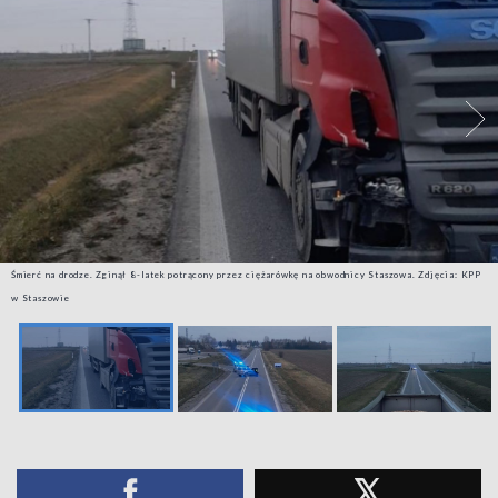
Śmierć na drodze. Zginął 8-latek potrącony przez ciężarówkę na obwodnicy Staszowa. Zdjęcia: KPP
w Staszowie