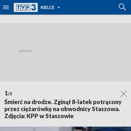
POWRÓT DO
KIELCE
TVP REGIONY
1
/3
Śmierć na drodze. Zginął 8-latek potrącony
przez ciężarówkę na obwodnicy Staszowa.
Zdjęcia: KPP w Staszowie